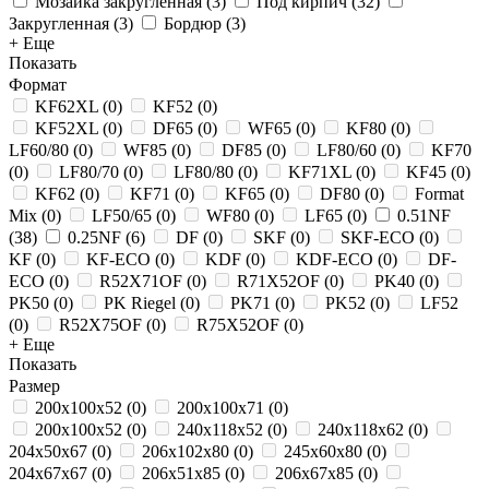
Мозаика закругленная
(
3
)
Под кирпич
(
32
)
Закругленная
(
3
)
Бордюр
(
3
)
+ Еще
Показать
Формат
KF62XL
(
0
)
KF52
(
0
)
KF52XL
(
0
)
DF65
(
0
)
WF65
(
0
)
KF80
(
0
)
LF60/80
(
0
)
WF85
(
0
)
DF85
(
0
)
LF80/60
(
0
)
KF70
(
0
)
LF80/70
(
0
)
LF80/80
(
0
)
KF71XL
(
0
)
KF45
(
0
)
KF62
(
0
)
KF71
(
0
)
KF65
(
0
)
DF80
(
0
)
Format
Mix
(
0
)
LF50/65
(
0
)
WF80
(
0
)
LF65
(
0
)
0.51NF
(
38
)
0.25NF
(
6
)
DF
(
0
)
SKF
(
0
)
SKF-ECO
(
0
)
KF
(
0
)
KF-ECO
(
0
)
KDF
(
0
)
KDF-ECO
(
0
)
DF-
ECO
(
0
)
R52X71OF
(
0
)
R71X52OF
(
0
)
PK40
(
0
)
PK50
(
0
)
PK Riegel
(
0
)
PK71
(
0
)
PK52
(
0
)
LF52
(
0
)
R52X75OF
(
0
)
R75X52OF
(
0
)
+ Еще
Показать
Размер
200х100х52
(
0
)
200x100x71
(
0
)
200x100x52
(
0
)
240x118x52
(
0
)
240x118x62
(
0
)
204x50x67
(
0
)
206x102x80
(
0
)
245x60x80
(
0
)
204x67x67
(
0
)
206x51x85
(
0
)
206x67x85
(
0
)