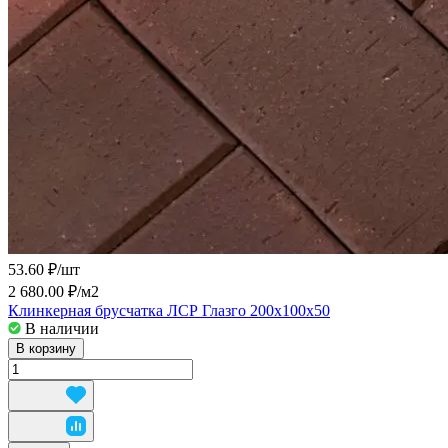
53.60 ₽/
шт
2 680.00 ₽/
м2
Клинкерная брусчатка ЛСР Глазго 200x100x50
В наличии
В корзину