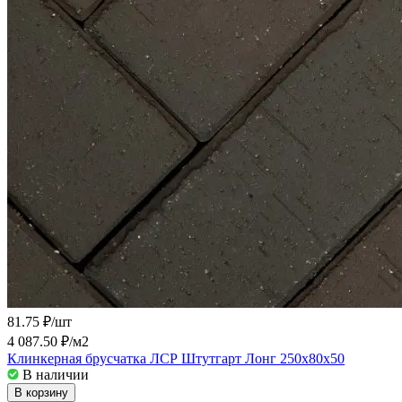
81.75 ₽/
шт
4 087.50 ₽/
м2
Клинкерная брусчатка ЛСР Штутгарт Лонг 250х80х50
В наличии
В корзину