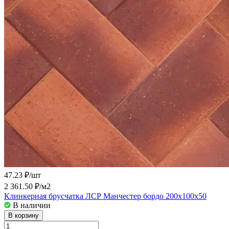
47.23 ₽/
шт
2 361.50 ₽/
м2
Клинкерная брусчатка ЛСР Манчестер бордо 200x100x50
В наличии
В корзину