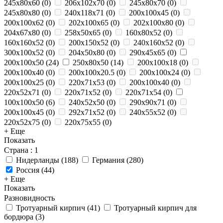
245x80x60
(
0
)
206x102x70
(
0
)
245x80x70
(
0
)
245x80x80
(
0
)
240x118x71
(
0
)
200x100x45
(
0
)
200x100x62
(
0
)
202x100x65
(
0
)
202x100x80
(
0
)
204x67x80
(
0
)
258x50x65
(
0
)
160x80x52
(
0
)
160x160x52
(
0
)
200x150x52
(
0
)
240x160x52
(
0
)
300x100x52
(
0
)
204x50x80
(
0
)
290х45х65
(
0
)
200x100x50
(
24
)
250х80х50
(
14
)
200x100x18
(
0
)
200x100x40
(
0
)
200x100x20.5
(
0
)
200x100x24
(
0
)
200x100x25
(
0
)
220x71x53
(
0
)
200х100х40
(
0
)
220x52x71
(
0
)
220x71x52
(
0
)
220x71x54
(
0
)
100x100x50
(
6
)
240x52x50
(
0
)
290x90x71
(
0
)
200х100х45
(
0
)
292x71x52
(
0
)
240x55x52
(
0
)
220x52x75
(
0
)
220x75x55
(
0
)
+ Еще
Показать
Страна
: 1
Нидерланды
(
188
)
Германия
(
280
)
Россия
(
44
)
+ Еще
Показать
Разновидность
Тротуарный кирпич
(
41
)
Тротуарный кирпич для
бордюра
(
3
)