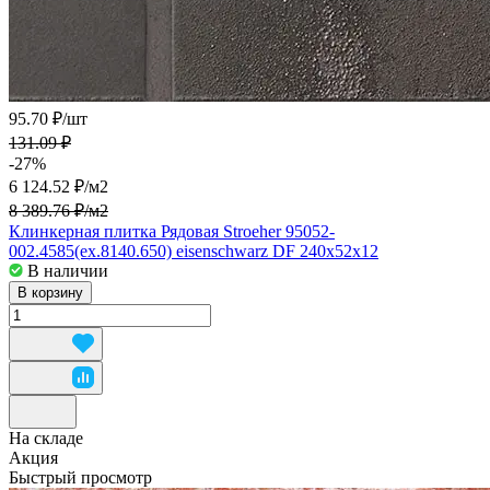
95.70 ₽/
шт
131.09 ₽
-27%
6 124.52 ₽/
м2
8 389.76 ₽/
м2
Клинкерная плитка Рядовая Stroeher 95052-
002.4585(ex.8140.650) eisenschwarz DF 240x52x12
В наличии
В корзину
На складе
Акция
Быстрый просмотр