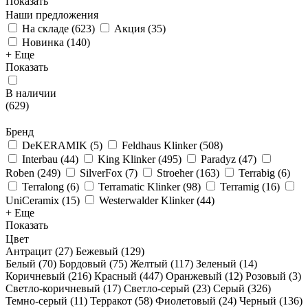
Показать
Наши предложения
На складе
(
623
)
Акция
(
35
)
Новинка
(
140
)
+ Еще
Показать
В наличии
(
629
)
Бренд
DeKERAMIK
(
5
)
Feldhaus Klinker
(
508
)
Interbau
(
44
)
King Klinker
(
495
)
Paradyz
(
47
)
Roben
(
249
)
SilverFox
(
7
)
Stroeher
(
163
)
Terrabig
(
6
)
Terralong
(
6
)
Terramatic Klinker
(
98
)
Terramig
(
16
)
UniCeramix
(
15
)
Westerwalder Klinker
(
44
)
+ Еще
Показать
Цвет
Антрацит (
27
)
Бежевый (
129
)
Белый (
70
)
Бордовый (
75
)
Желтый (
117
)
Зеленый (
14
)
Коричневый (
216
)
Красный (
447
)
Оранжевый (
12
)
Розовый (
3
)
Светло-коричневый (
17
)
Светло-серый (
23
)
Серый (
326
)
Темно-серый (
11
)
Терракот (
58
)
Фиолетовый (
24
)
Черный (
136
)