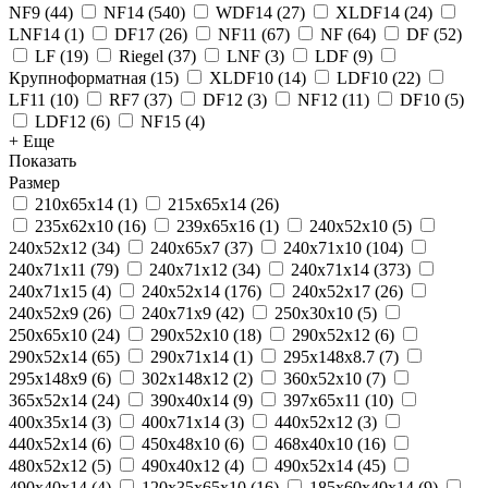
NF9
(
44
)
NF14
(
540
)
WDF14
(
27
)
XLDF14
(
24
)
LNF14
(
1
)
DF17
(
26
)
NF11
(
67
)
NF
(
64
)
DF
(
52
)
LF
(
19
)
Riegel
(
37
)
LNF
(
3
)
LDF
(
9
)
Крупноформатная
(
15
)
XLDF10
(
14
)
LDF10
(
22
)
LF11
(
10
)
RF7
(
37
)
DF12
(
3
)
NF12
(
11
)
DF10
(
5
)
LDF12
(
6
)
NF15
(
4
)
+ Еще
Показать
Размер
210x65x14
(
1
)
215х65х14
(
26
)
235x62x10
(
16
)
239х65х16
(
1
)
240x52x10
(
5
)
240x52x12
(
34
)
240x65x7
(
37
)
240x71x10
(
104
)
240x71x11
(
79
)
240x71x12
(
34
)
240x71x14
(
373
)
240x71x15
(
4
)
240х52х14
(
176
)
240х52х17
(
26
)
240х52х9
(
26
)
240х71х9
(
42
)
250x30x10
(
5
)
250x65x10
(
24
)
290x52x10
(
18
)
290x52x12
(
6
)
290x52x14
(
65
)
290x71x14
(
1
)
295х148х8.7
(
7
)
295х148х9
(
6
)
302х148х12
(
2
)
360х52х10
(
7
)
365x52x14
(
24
)
390x40x14
(
9
)
397x65x11
(
10
)
400х35х14
(
3
)
400х71х14
(
3
)
440x52x12
(
3
)
440х52х14
(
6
)
450x48x10
(
6
)
468x40x10
(
16
)
480х52х12
(
5
)
490x40x12
(
4
)
490x52x14
(
45
)
490х40х14
(
4
)
120x35x65x10
(
16
)
185x60x40x14
(
9
)