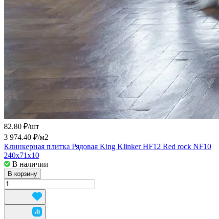
82.80 ₽/
шт
3 974.40 ₽/
м2
Клинкерная плитка Рядовая King Klinker HF12 Red rock NF10
240x71x10
В наличии
В корзину