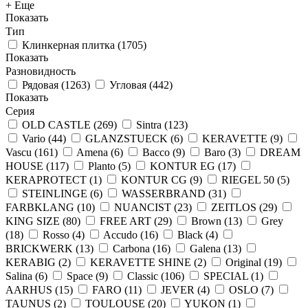
+ Еще
Показать
Тип
Клинкерная плитка
(
1705
)
Показать
Разновидность
Рядовая
(
1263
)
Угловая
(
442
)
Показать
Серия
OLD CASTLE
(
269
)
Sintra
(
123
)
Vario
(
44
)
GLANZSTUECK
(
6
)
KERAVETTE
(
9
)
Vascu
(
161
)
Amena
(
6
)
Bacco
(
9
)
Baro
(
3
)
DREAM
HOUSE
(
117
)
Planto
(
5
)
KONTUR EG
(
17
)
KERAPROTECT
(
1
)
KONTUR СG
(
9
)
RIEGEL 50
(
5
)
STEINLINGE
(
6
)
WASSERBRAND
(
31
)
FARBKLANG
(
10
)
NUANCIST
(
23
)
ZEITLOS
(
29
)
KING SIZE
(
80
)
FREE ART
(
29
)
Brown
(
13
)
Grey
(
18
)
Rosso
(
4
)
Accudo
(
16
)
Black
(
4
)
BRICKWERK
(
13
)
Carbona
(
16
)
Galena
(
13
)
KERABIG
(
2
)
KERAVETTE SHINE
(
2
)
Original
(
19
)
Salina
(
6
)
Space
(
9
)
Classic
(
106
)
SPECIAL
(
1
)
AARHUS
(
15
)
FARO
(
11
)
JEVER
(
4
)
OSLO
(
7
)
TAUNUS
(
2
)
TOULOUSE
(
20
)
YUKON
(
1
)