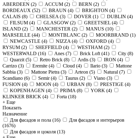
ABERDEEN
(
2
)
ACCUM
(
2
)
BERN
(
2
)
BORDEAUX
(
52
)
BRAUN
(
4
)
BRIGHTON
(
4
)
CALAIS
(
8
)
CHELSEA
(
3
)
DOVER
(
1
)
DUBLIN
(
4
)
FILSUM
(
4
)
GLASGOW
(
2
)
GREETSIEL
(
4
)
ISLAND
(
2
)
MANCHESTER
(
2
)
MANUS
(
10
)
MARSEILLE
(
44
)
MONTBLANC
(
2
)
MOORBRAND
(
1
)
NEWCASTLE
(
4
)
NIZZA
(
4
)
OXFORD
(
4
)
RYSUM
(
2
)
SHEFFIELD
(
4
)
WESTHAM
(
2
)
WESTERWALD
(
16
)
Anes
(
7
)
Brick Loft
(
41
)
City
(
8
)
Quarzit
(
5
)
Retro Brick
(
8
)
Ardis
(
3
)
IRON
(
4
)
Carrizo
(
3
)
Eremite
(
4
)
Cloud
(
4
)
Ilario
(
3
)
Mattone
Sabbia
(
3
)
Mattone Pietra
(
3
)
Arteon
(
5
)
Natural
(
7
)
Scandiano
(
6
)
Semir
(
4
)
Taurus
(
2
)
Viano
(
3
)
FUSION
(
4
)
MOON
(
4
)
URBAN
(
8
)
PRESTIGE
(
4
)
KOPENHAGEN
(
4
)
PRIMA
(
8
)
YORK
(
4
)
KLINKER BRICK
(
4
)
Forta
(
18
)
+ Еще
Показать
Назначение
Для фасадов и пола
(
16
)
Для фасадов и интерьеров
(
1676
)
Для фасадов и цоколя
(
13
)
+ Еще