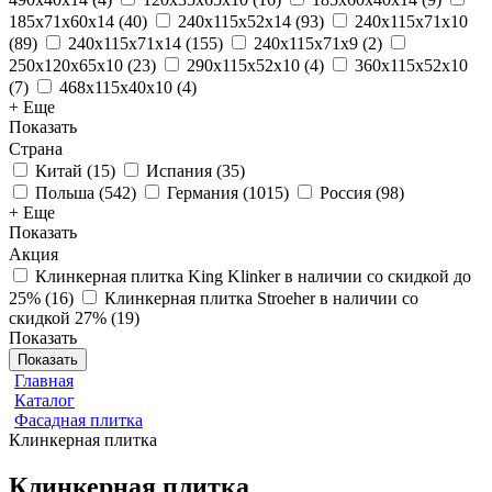
185х71х60х14
(
40
)
240x115x52x14
(
93
)
240x115x71x10
(
89
)
240x115x71x14
(
155
)
240x115x71x9
(
2
)
250x120x65x10
(
23
)
290x115x52x10
(
4
)
360x115x52x10
(
7
)
468x115x40x10
(
4
)
+ Еще
Показать
Страна
Китай
(
15
)
Испания
(
35
)
Польша
(
542
)
Германия
(
1015
)
Россия
(
98
)
+ Еще
Показать
Акция
Клинкерная плитка King Klinker в наличии со скидкой до
25%
(
16
)
Клинкерная плитка Stroeher в наличии со
скидкой 27%
(
19
)
Показать
Показать
Главная
Каталог
Фасадная плитка
Клинкерная плитка
Клинкерная плитка