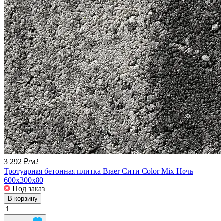
3 292 ₽/
м2
Тротуарная бетонная плитка Braer Сити Color Mix Ночь
600x300x80
Под заказ
В корзину