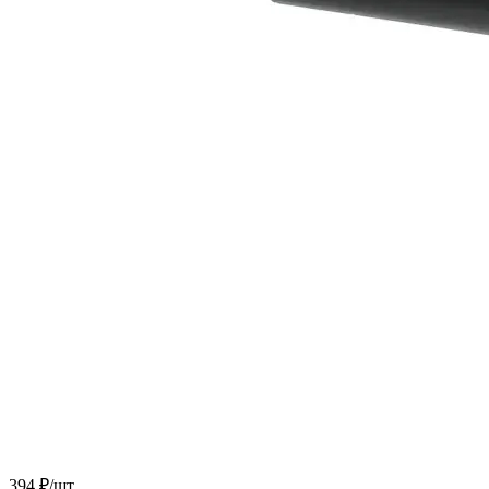
394 ₽/
шт