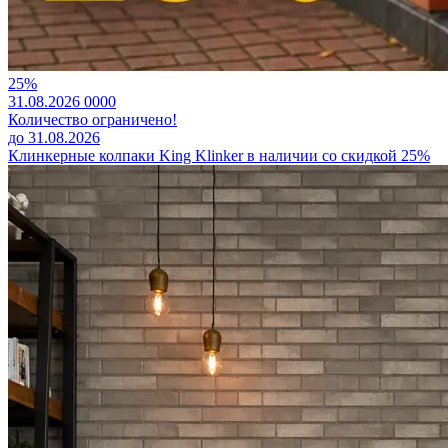
25%
31.08.2026
0
0
0
0
Количество ограничено!
до 31.08.2026
Клинкерные колпаки King Klinker в наличии со скидкой 25%