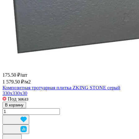
175.50 ₽/
шт
1 579.50 ₽/
м2
Композитная тротуарная плитка ZKING STONE серый
330х330х30
Под заказ
В корзину