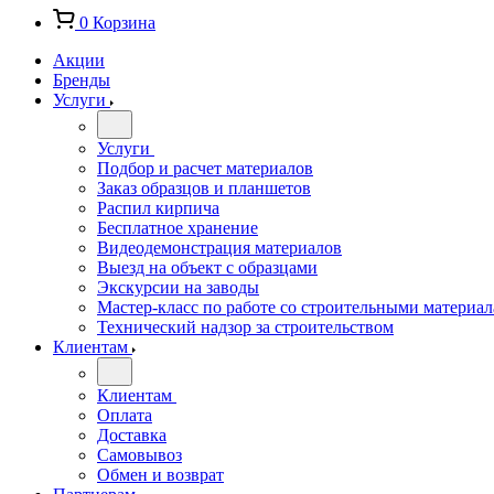
0
Корзина
Акции
Бренды
Услуги
Услуги
Подбор и расчет материалов
Заказ образцов и планшетов
Распил кирпича
Бесплатное хранение
Видеодемонстрация материалов
Выезд на объект с образцами
Экскурсии на заводы
Мастер-класс по работе со строительными материа
Технический надзор за строительством
Клиентам
Клиентам
Оплата
Доставка
Самовывоз
Обмен и возврат