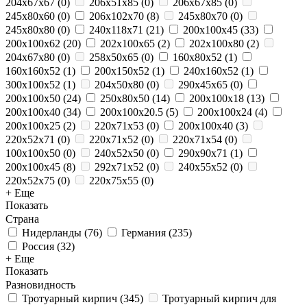
204x67x67
(
0
)
206x51x85
(
0
)
206x67x85
(
0
)
245x80x60
(
0
)
206x102x70
(
8
)
245x80x70
(
0
)
245x80x80
(
0
)
240x118x71
(
21
)
200x100x45
(
33
)
200x100x62
(
20
)
202x100x65
(
2
)
202x100x80
(
2
)
204x67x80
(
0
)
258x50x65
(
0
)
160x80x52
(
1
)
160x160x52
(
1
)
200x150x52
(
1
)
240x160x52
(
1
)
300x100x52
(
1
)
204x50x80
(
0
)
290х45х65
(
0
)
200x100x50
(
24
)
250х80х50
(
14
)
200x100x18
(
13
)
200x100x40
(
34
)
200x100x20.5
(
5
)
200x100x24
(
4
)
200x100x25
(
2
)
220x71x53
(
0
)
200х100х40
(
3
)
220x52x71
(
0
)
220x71x52
(
0
)
220x71x54
(
0
)
100x100x50
(
0
)
240x52x50
(
0
)
290x90x71
(
1
)
200х100х45
(
8
)
292x71x52
(
0
)
240x55x52
(
0
)
220x52x75
(
0
)
220x75x55
(
0
)
+ Еще
Показать
Страна
Нидерланды
(
76
)
Германия
(
235
)
Россия
(
32
)
+ Еще
Показать
Разновидность
Тротуарный кирпич
(
345
)
Тротуарный кирпич для