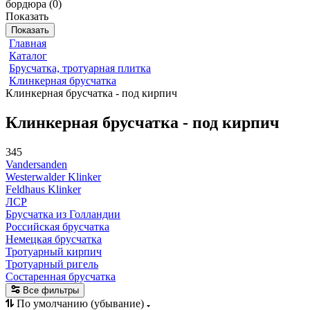
бордюра
(
0
)
Показать
Показать
Главная
Каталог
Брусчатка, тротуарная плитка
Клинкерная брусчатка
Клинкерная брусчатка - под кирпич
Клинкерная брусчатка - под кирпич
345
Vandersanden
Westerwalder Klinker
Feldhaus Klinker
ЛСР
Брусчатка из Голландии
Российская брусчатка
Немецкая брусчатка
Тротуарный кирпич
Тротуарный ригель
Состаренная брусчатка
Все фильтры
По умолчанию (убывание)