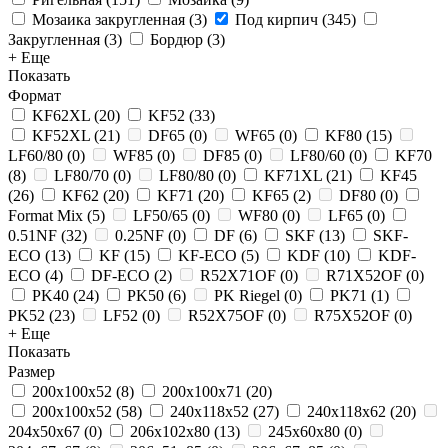
Мозаика закругленная
(
3
)
Под кирпич
(
345
)
Закругленная
(
3
)
Бордюр
(
3
)
+ Еще
Показать
Формат
KF62XL
(
20
)
KF52
(
33
)
KF52XL
(
21
)
DF65
(
0
)
WF65
(
0
)
KF80
(
15
)
LF60/80
(
0
)
WF85
(
0
)
DF85
(
0
)
LF80/60
(
0
)
KF70
(
8
)
LF80/70
(
0
)
LF80/80
(
0
)
KF71XL
(
21
)
KF45
(
26
)
KF62
(
20
)
KF71
(
20
)
KF65
(
2
)
DF80
(
0
)
Format Mix
(
5
)
LF50/65
(
0
)
WF80
(
0
)
LF65
(
0
)
0.51NF
(
32
)
0.25NF
(
0
)
DF
(
6
)
SKF
(
13
)
SKF-
ECO
(
13
)
KF
(
15
)
KF-ECO
(
5
)
KDF
(
10
)
KDF-
ECO
(
4
)
DF-ECO
(
2
)
R52X71OF
(
0
)
R71X52OF
(
0
)
PK40
(
24
)
PK50
(
6
)
PK Riegel
(
0
)
PK71
(
1
)
PK52
(
23
)
LF52
(
0
)
R52X75OF
(
0
)
R75X52OF
(
0
)
+ Еще
Показать
Размер
200х100х52
(
8
)
200x100x71
(
20
)
200x100x52
(
58
)
240x118x52
(
27
)
240x118x62
(
20
)
204x50x67
(
0
)
206x102x80
(
13
)
245x60x80
(
0
)