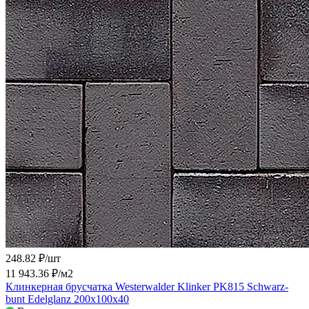
248.82 ₽/
шт
11 943.36 ₽/
м2
Клинкерная брусчатка Westerwalder Klinker PK815 Schwarz-
bunt Edelglanz 200x100x40