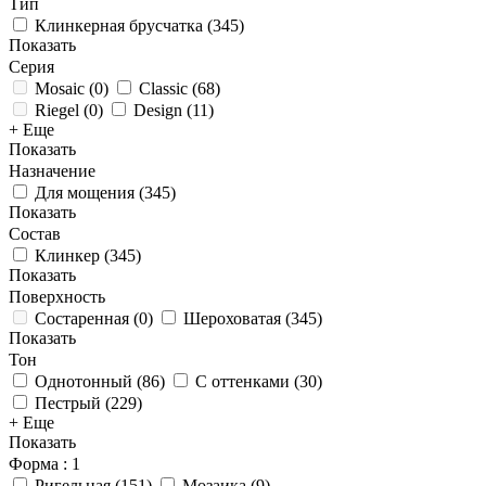
Тип
Клинкерная брусчатка
(
345
)
Показать
Серия
Mosaic
(
0
)
Classic
(
68
)
Riegel
(
0
)
Design
(
11
)
+ Еще
Показать
Назначение
Для мощения
(
345
)
Показать
Состав
Клинкер
(
345
)
Показать
Поверхность
Состаренная
(
0
)
Шероховатая
(
345
)
Показать
Тон
Однотонный
(
86
)
С оттенками
(
30
)
Пестрый
(
229
)
+ Еще
Показать
Форма
: 1
Ригельная
(
151
)
Мозаика
(
9
)