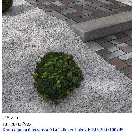
215 ₽/
шт
10 320.00 ₽/
м2
Клинкерная брусчатка ABC klinker Lubek KF45 200х100х45