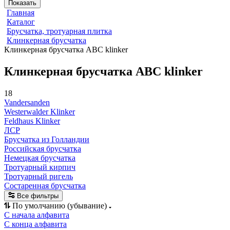
Показать
Главная
Каталог
Брусчатка, тротуарная плитка
Клинкерная брусчатка
Клинкерная брусчатка ABC klinker
Клинкерная брусчатка ABC klinker
18
Vandersanden
Westerwalder Klinker
Feldhaus Klinker
ЛСР
Брусчатка из Голландии
Российская брусчатка
Немецкая брусчатка
Тротуарный кирпич
Тротуарный ригель
Состаренная брусчатка
Все фильтры
По умолчанию (убывание)
С начала алфавита
С конца алфавита