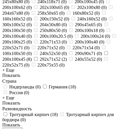
245x80x80
(
0
)
240x118x71
(
0
)
200x100x45
(
0
)
200x100x62
(
0
)
202x100x65
(
0
)
202x100x80
(
0
)
204x67x80
(
0
)
258x50x65
(
0
)
160x80x52
(
0
)
160x160x52
(
0
)
200x150x52
(
0
)
240x160x52
(
0
)
300x100x52
(
0
)
204x50x80
(
0
)
290х45х65
(
0
)
200x100x50
(
0
)
250х80х50
(
0
)
200x100x18
(
0
)
200x100x40
(
0
)
200x100x20.5
(
0
)
200x100x24
(
0
)
200x100x25
(
0
)
220x71x53
(
0
)
200х100х40
(
0
)
220x52x71
(
0
)
220x71x52
(
0
)
220x71x54
(
0
)
100x100x50
(
0
)
240x52x50
(
0
)
290x90x71
(
0
)
200х100х45
(
8
)
292x71x52
(
2
)
240x55x52
(
0
)
220x52x75
(
0
)
220x75x55
(
0
)
+ Еще
Показать
Страна
Нидерланды
(
0
)
Германия
(
18
)
Россия
(
0
)
+ Еще
Показать
Разновидность
Тротуарный кирпич
(
18
)
Тротуарный кирпич для
бордюра
(
0
)
Показать