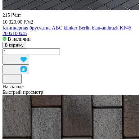
215 ₽/
шт
10 320.00 ₽/
м2
Клинкерная брусчатка ABC klinker Berlin blau-anthrazit KF45
200х100х45
В наличии
В корзину
На складе
Быстрый просмотр