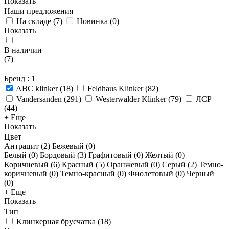
Показать
Наши предложения
На складе
(
7
)
Новинка
(
0
)
Показать
В наличии
(
7
)
Бренд
: 1
ABC klinker
(
18
)
Feldhaus Klinker
(
82
)
Vandersanden
(
291
)
Westerwalder Klinker
(
79
)
ЛСР
(
44
)
+ Еще
Показать
Цвет
Антрацит (
2
)
Бежевый (
0
)
Белый (
0
)
Бордовый (
3
)
Графитовый (
0
)
Желтый (
0
)
Коричневый (
6
)
Красный (
5
)
Оранжевый (
0
)
Серый (
2
)
Темно-
коричневый (
0
)
Темно-красный (
0
)
Фиолетовый (
0
)
Черный
(
0
)
+ Еще
Показать
Тип
Клинкерная брусчатка
(
18
)