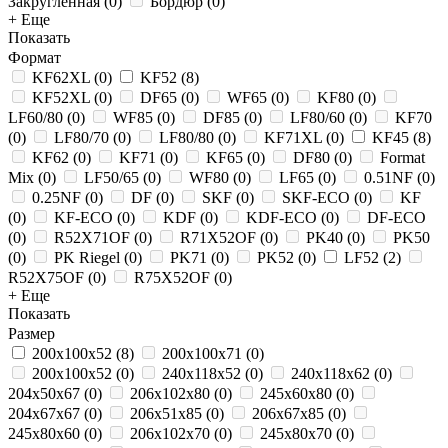
Закругленная
(
0
)
Бордюр
(
0
)
+ Еще
Показать
Формат
KF62XL
(
0
)
KF52
(
8
)
KF52XL
(
0
)
DF65
(
0
)
WF65
(
0
)
KF80
(
0
)
LF60/80
(
0
)
WF85
(
0
)
DF85
(
0
)
LF80/60
(
0
)
KF70
(
0
)
LF80/70
(
0
)
LF80/80
(
0
)
KF71XL
(
0
)
KF45
(
8
)
KF62
(
0
)
KF71
(
0
)
KF65
(
0
)
DF80
(
0
)
Format
Mix
(
0
)
LF50/65
(
0
)
WF80
(
0
)
LF65
(
0
)
0.51NF
(
0
)
0.25NF
(
0
)
DF
(
0
)
SKF
(
0
)
SKF-ECO
(
0
)
KF
(
0
)
KF-ECO
(
0
)
KDF
(
0
)
KDF-ECO
(
0
)
DF-ECO
(
0
)
R52X71OF
(
0
)
R71X52OF
(
0
)
PK40
(
0
)
PK50
(
0
)
PK Riegel
(
0
)
PK71
(
0
)
PK52
(
0
)
LF52
(
2
)
R52X75OF
(
0
)
R75X52OF
(
0
)
+ Еще
Показать
Размер
200х100х52
(
8
)
200x100x71
(
0
)
200x100x52
(
0
)
240x118x52
(
0
)
240x118x62
(
0
)
204x50x67
(
0
)
206x102x80
(
0
)
245x60x80
(
0
)
204x67x67
(
0
)
206x51x85
(
0
)
206x67x85
(
0
)
245x80x60
(
0
)
206x102x70
(
0
)
245x80x70
(
0
)