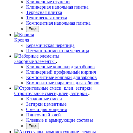
Клинкерные ступени
Клинкерная напольная плитка
Террасная плитка
Техническая плитка
Композитная напольная плитка
Еще
Кровля
Керамическая черепица
Песчанно-цементная черепица
Заборные элементы
Клинкерные колпаки для заборов
Клинкерный профильный кирпич
Композитные колпаки для заборов
Композитные парапеты для заборов
Строительные смеси, клеи, затирки
Кладочные смеси
Затирки цементные
Смеси для мощения
Плиточный клей
Клеевые и армирующие составы
Еще