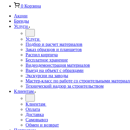
0
Корзина
Акции
Бренды
Услуги
Услуги
Подбор и расчет материалов
Заказ образцов и планшетов
Распил кирпича
Бесплатное хранение
Видеодемонстрация материалов
Выезд на объект с образцами
Экскурсии на заводы
Мастер-класс по работе со строительными материа
Технический надзор за строительством
Клиентам
Клиентам
Оплата
Доставка
Самовывоз
Обмен и возврат