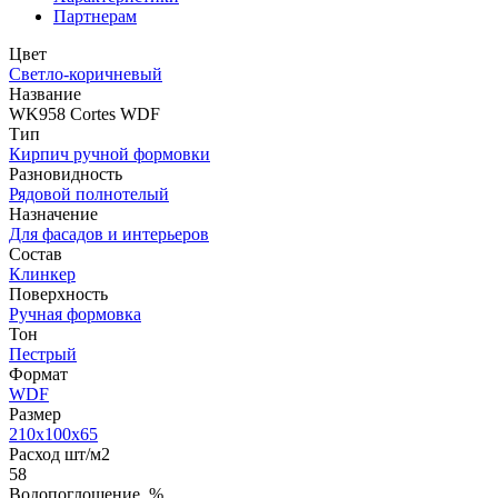
Партнерам
Цвет
Светло-коричневый
Название
WK958 Cortes WDF
Тип
Кирпич ручной формовки
Разновидность
Рядовой полнотелый
Назначение
Для фасадов и интерьеров
Состав
Клинкер
Поверхность
Ручная формовка
Тон
Пестрый
Формат
WDF
Размер
210x100x65
Расход шт/м2
58
Водопоглощение, %