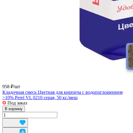
958 ₽/
шт
Кладочная смесь Цветная для кирпича с водопоглощением
>10% Perel VL 0210 серая, 50 кг./меш
Под заказ
В корзину