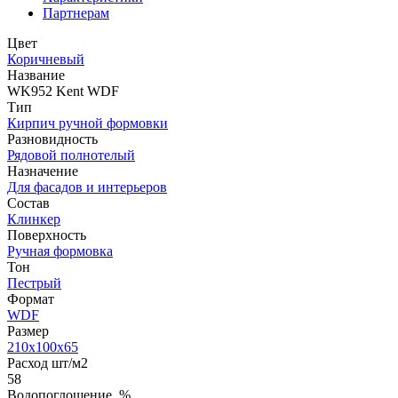
Партнерам
Цвет
Коричневый
Название
WK952 Kent WDF
Тип
Кирпич ручной формовки
Разновидность
Рядовой полнотелый
Назначение
Для фасадов и интерьеров
Состав
Клинкер
Поверхность
Ручная формовка
Тон
Пестрый
Формат
WDF
Размер
210x100x65
Расход шт/м2
58
Водопоглощение, %