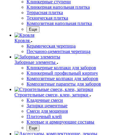
Клинкерные ступени
Клинкерная напольная плитка
Террасная плитка
Техническая плитка
Композитная напольная плитка
Еще
Кровля
Керамическая черепица
Песчанно-цементная черепица
Заборные элементы
Клинкерные колпаки для заборов
Клинкерный профильный кирпич
Композитные колпаки для заборов
Композитные парапеты для заборов
Строительные смеси, клеи, затирки
Кладочные смеси
Затирки цементные
Смеси для мощения
Плиточный клей
Клеевые и армирующие составы
Еще