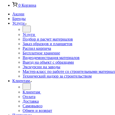
0
Корзина
Акции
Бренды
Услуги
Услуги
Подбор и расчет материалов
Заказ образцов и планшетов
Распил кирпича
Бесплатное хранение
Видеодемонстрация материалов
Выезд на объект с образцами
Экскурсии на заводы
Мастер-класс по работе со строительными материа
Технический надзор за строительством
Клиентам
Клиентам
Оплата
Доставка
Самовывоз
Обмен и возврат