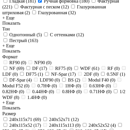
Гладкая
(
181
)
Ручная формовка
(
180
)
Фактурная
(
221
)
Фактурная с песком
(
12
)
Глазурованная
штриховая
(
2
)
Глазурованная
(
32
)
+ Еще
Показать
Тон
Однотонный
(
5
)
С оттенками
(
12
)
Пестрый
(
163
)
+ Еще
Показать
Формат
RF90
(
0
)
NF90
(
0
)
NF
(
69
)
DF
(
17
)
RF75
(
0
)
WDF
(
61
)
RF
(
0
)
LDF
(
0
)
DF75
(
1
)
NF-Spar
(
17
)
2DF
(
0
)
0.5NF
(
1
)
DF-Spar
(
4
)
LDF90
(
0
)
BS
(
2
)
Modul F40
(
0
)
Modul F52
(
0
)
0.7НФ
(
0
)
1НФ
(
0
)
0.63НФ
(
0
)
0.82НФ
(
0
)
0.44НФ
(
0
)
0.8НФ
(
0
)
0.71НФ
(
0
)
1/2
WDF
(
8
)
1.4НФ
(
0
)
+ Еще
Показать
Размер
240x115x71
(
69
)
240x52x71
(
12
)
240x115x52
(
17
)
240x115x113
(
0
)
240x52x52
(
4
)