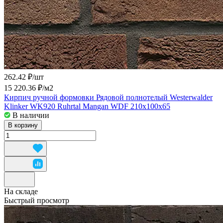
262.42 ₽/
шт
15 220.36 ₽/
м2
Кирпич ручной формовки Рядовой полнотелый Westerwalder
Klinker WK920 Ruhrtal Mangan WDF 210x100x65
В наличии
В корзину
На складе
Быстрый просмотр