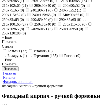
250х60х65
(
1
)
250x120x65
(
0
)
210x100x65
(
15
)
215x102x65
(
21
)
290x90x40
(
0
)
290x90x52
(
0
)
240x75x65
(
0
)
240x90x71
(
0
)
240x75x52
(
1
)
290x115x52
(
0
)
240x115x65
(
0
)
240x90x65
(
0
)
250x85x65
(
0
)
290x85x50
(
0
)
290x85x65
(
0
)
215x100x65
(
27
)
250х85х40
(
0
)
285x115x50
(
0
)
215x50x65
(
8
)
240x60x71
(
5
)
250x120x50
(
0
)
250x120x88
(
0
)
+ Еще
Показать
Страна
Бельгия
(
27
)
Италия
(
16
)
Беларусь
(
1
)
Германия
(
135
)
Россия
(
0
)
+ Еще
Показать
Показать
Главная
Каталог
Фасадный кирпич
Фасадный кирпич - ручной формовки
Фасадный кирпич - ручной формовки