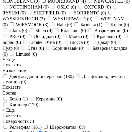
MONTBLANC
(
0
)
MOORBRAND
(
4
)
NEWCASTLE
(
0
)
NOTTINGHAM
(
0
)
OSLO
(
0
)
OXFORD
(
0
)
RYSUM
(
0
)
SHEFFIELD
(
0
)
SORRENTO
(
0
)
WASSERSTRICH
(
2
)
WESTERWALD
(
0
)
WESTNAM
(
0
)
WIESMOOR
(
8
)
Halb
(
0
)
Базовая
(
1
)
Krator
(
0
)
Glanz
(
0
)
Shten
(
0
)
Классика
(
0
)
Возрождение
(
0
)
PRO
(
0
)
Обсидиан
(
0
)
Мокко
(
0
)
Красный
(
0
)
Бордо
(
0
)
Limited Этна
(
0
)
Глосса
(
0
)
Дакар
(
0
)
Нуар
(
0
)
Этна
(
0
)
Коричневый
(
0
)
Баварская кладка
(
0
)
Limited
(
0
)
+ Еще
Показать
Назначение
Для фасадов и интерьеров
(
180
)
Для фасадов, печей и
каминов
(
0
)
Показать
Состав
Бетон
(
1
)
Керамика
(
0
)
Клинкер
(
179
)
+ Еще
Показать
Поверхность
: 1
Рельефная
(
161
)
Шероховатая
(
68
)