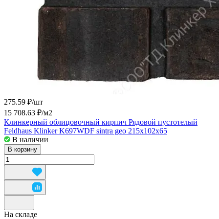
275.59 ₽/
шт
15 708.63 ₽/
м2
Клинкерный облицовочный кирпич Рядовой пустотелый
Feldhaus Klinker K697WDF sintra geo 215x102x65
В наличии
В корзину
На складе