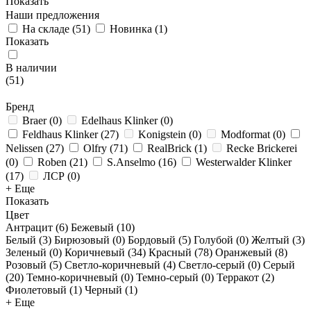
Показать
Наши предложения
На складе
(
51
)
Новинка
(
1
)
Показать
В наличии
(
51
)
Бренд
Braer
(
0
)
Edelhaus Klinker
(
0
)
Feldhaus Klinker
(
27
)
Konigstein
(
0
)
Modformat
(
0
)
Nelissen
(
27
)
Olfry
(
71
)
RealBrick
(
1
)
Recke Brickerei
(
0
)
Roben
(
21
)
S.Anselmo
(
16
)
Westerwalder Klinker
(
17
)
ЛСР
(
0
)
+ Еще
Показать
Цвет
Антрацит (
6
)
Бежевый (
10
)
Белый (
3
)
Бирюзовый (
0
)
Бордовый (
5
)
Голубой (
0
)
Желтый (
3
)
Зеленый (
0
)
Коричневый (
34
)
Красный (
78
)
Оранжевый (
8
)
Розовый (
5
)
Светло-коричневый (
4
)
Светло-серый (
0
)
Серый
(
20
)
Темно-коричневый (
0
)
Темно-серый (
0
)
Терракот (
2
)
Фиолетовый (
1
)
Черный (
1
)
+ Еще