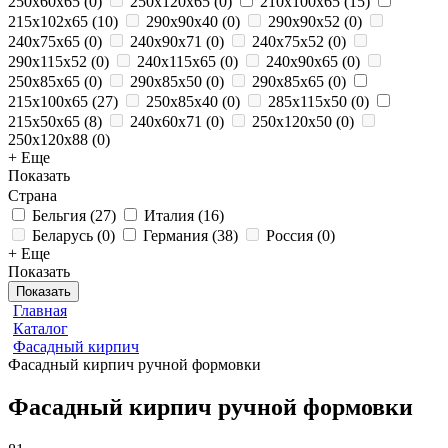
250х60х65
(
0
)
250x120x65
(
0
)
210x100x65
(
15
)
215x102x65
(
10
)
290x90x40
(
0
)
290x90x52
(
0
)
240x75x65
(
0
)
240x90x71
(
0
)
240x75x52
(
0
)
290x115x52
(
0
)
240x115x65
(
0
)
240x90x65
(
0
)
250x85x65
(
0
)
290x85x50
(
0
)
290x85x65
(
0
)
215x100x65
(
27
)
250х85х40
(
0
)
285x115x50
(
0
)
215x50x65
(
8
)
240x60x71
(
0
)
250x120x50
(
0
)
250x120x88
(
0
)
+ Еще
Показать
Страна
Бельгия
(
27
)
Италия
(
16
)
Беларусь
(
0
)
Германия
(
38
)
Россия
(
0
)
+ Еще
Показать
Показать
Главная
Каталог
Фасадный кирпич
Фасадный кирпич ручной формовки
Фасадный кирпич ручной формовки