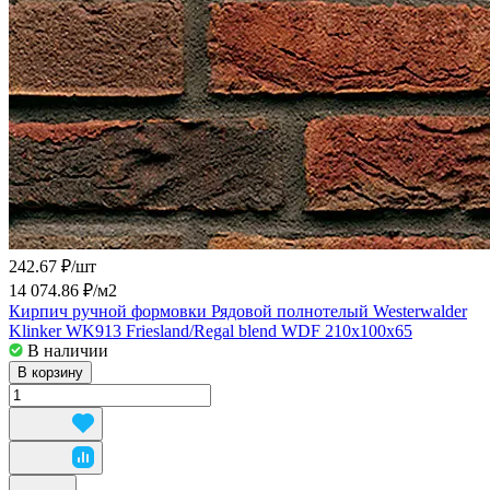
242.67 ₽/
шт
14 074.86 ₽/
м2
Кирпич ручной формовки Рядовой полнотелый Westerwalder
Klinker WK913 Friesland/Regal blend WDF 210x100x65
В наличии
В корзину