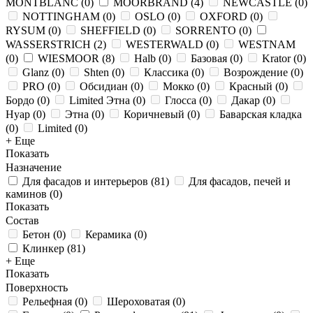
MONTBLANC
(
0
)
MOORBRAND
(
4
)
NEWCASTLE
(
0
)
NOTTINGHAM
(
0
)
OSLO
(
0
)
OXFORD
(
0
)
RYSUM
(
0
)
SHEFFIELD
(
0
)
SORRENTO
(
0
)
WASSERSTRICH
(
2
)
WESTERWALD
(
0
)
WESTNAM
(
0
)
WIESMOOR
(
8
)
Halb
(
0
)
Базовая
(
0
)
Krator
(
0
)
Glanz
(
0
)
Shten
(
0
)
Классика
(
0
)
Возрождение
(
0
)
PRO
(
0
)
Обсидиан
(
0
)
Мокко
(
0
)
Красный
(
0
)
Бордо
(
0
)
Limited Этна
(
0
)
Глосса
(
0
)
Дакар
(
0
)
Нуар
(
0
)
Этна
(
0
)
Коричневый
(
0
)
Баварская кладка
(
0
)
Limited
(
0
)
+ Еще
Показать
Назначение
Для фасадов и интерьеров
(
81
)
Для фасадов, печей и
каминов
(
0
)
Показать
Состав
Бетон
(
0
)
Керамика
(
0
)
Клинкер
(
81
)
+ Еще
Показать
Поверхность
Рельефная
(
0
)
Шероховатая
(
0
)