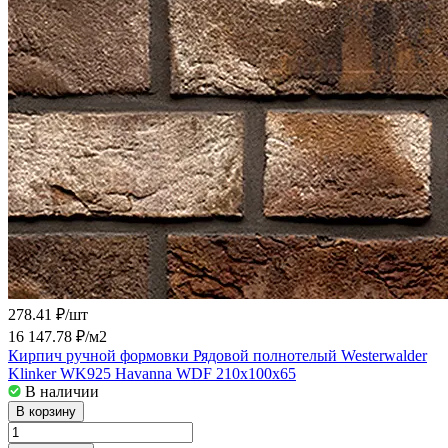
278.41 ₽/
шт
16 147.78 ₽/
м2
Кирпич ручной формовки Рядовой полнотелый Westerwalder
Klinker WK925 Havanna WDF 210x100x65
В наличии
В корзину