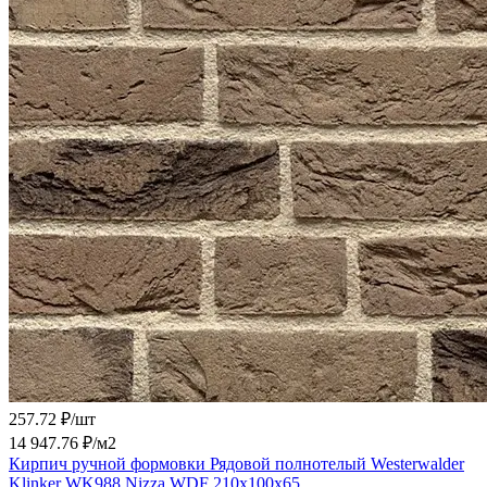
257.72 ₽/
шт
14 947.76 ₽/
м2
Кирпич ручной формовки Рядовой полнотелый Westerwalder
Klinker WK988 Nizza WDF 210x100x65