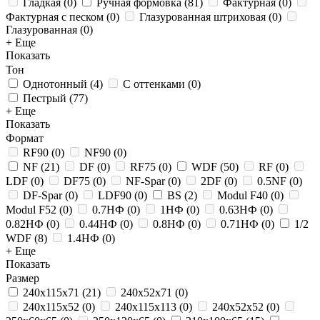
Гладкая
(
0
)
Ручная формовка
(
81
)
Фактурная
(
0
)
Фактурная с песком
(
0
)
Глазурованная штриховая
(
0
)
Глазурованная
(
0
)
+ Еще
Показать
Тон
Однотонный
(
4
)
С оттенками
(
0
)
Пестрый
(
77
)
+ Еще
Показать
Формат
RF90
(
0
)
NF90
(
0
)
NF
(
21
)
DF
(
0
)
RF75
(
0
)
WDF
(
50
)
RF
(
0
)
LDF
(
0
)
DF75
(
0
)
NF-Spar
(
0
)
2DF
(
0
)
0.5NF
(
0
)
DF-Spar
(
0
)
LDF90
(
0
)
BS
(
2
)
Modul F40
(
0
)
Modul F52
(
0
)
0.7НФ
(
0
)
1НФ
(
0
)
0.63НФ
(
0
)
0.82НФ
(
0
)
0.44НФ
(
0
)
0.8НФ
(
0
)
0.71НФ
(
0
)
1/2
WDF
(
8
)
1.4НФ
(
0
)
+ Еще
Показать
Размер
240x115x71
(
21
)
240x52x71
(
0
)
240x115x52
(
0
)
240x115x113
(
0
)
240x52x52
(
0
)