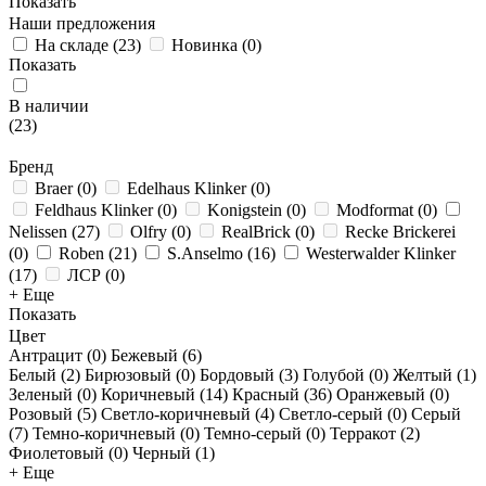
Показать
Наши предложения
На складе
(
23
)
Новинка
(
0
)
Показать
В наличии
(
23
)
Бренд
Braer
(
0
)
Edelhaus Klinker
(
0
)
Feldhaus Klinker
(
0
)
Konigstein
(
0
)
Modformat
(
0
)
Nelissen
(
27
)
Olfry
(
0
)
RealBrick
(
0
)
Recke Brickerei
(
0
)
Roben
(
21
)
S.Anselmo
(
16
)
Westerwalder Klinker
(
17
)
ЛСР
(
0
)
+ Еще
Показать
Цвет
Антрацит (
0
)
Бежевый (
6
)
Белый (
2
)
Бирюзовый (
0
)
Бордовый (
3
)
Голубой (
0
)
Желтый (
1
)
Зеленый (
0
)
Коричневый (
14
)
Красный (
36
)
Оранжевый (
0
)
Розовый (
5
)
Светло-коричневый (
4
)
Светло-серый (
0
)
Серый
(
7
)
Темно-коричневый (
0
)
Темно-серый (
0
)
Терракот (
2
)
Фиолетовый (
0
)
Черный (
1
)
+ Еще