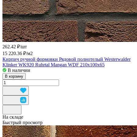
262.42 ₽/
шт
15 220.36 ₽/
м2
Кирпич ручной формовки Рядовой полнотелый Westerwalder
Klinker WK920 Ruhrtal Mangan WDF 210x100x65
В наличии
В корзину
На складе
Быстрый просмотр