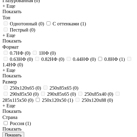
Глазурованная
(
0
)
+ Еще
Показать
Тон
Однотонный
(
0
)
С оттенками
(
1
)
Пестрый
(
0
)
+ Еще
Показать
Формат
0.7НФ
(
0
)
1НФ
(
0
)
0.63НФ
(
0
)
0.82НФ
(
0
)
0.44НФ
(
0
)
0.8НФ
(
1
)
1.4НФ
(
0
)
+ Еще
Показать
Размер
250x120x65
(
0
)
250x85x65
(
0
)
290x85x50
(
0
)
290x85x65
(
0
)
250х85х40
(
0
)
285x115x50
(
0
)
250x120x50
(
1
)
250x120x88
(
0
)
+ Еще
Показать
Страна
Россия
(
1
)
Показать
Показать