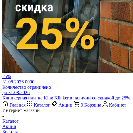
25%
31.08.2026
0
0
0
0
Количество ограничено!
до 31.08.2026
Клинкерная плитка King Klinker в наличии со скидкой до 25%
Главная
Каталог
Акции
0
Корзина
Кабинет
Интернет-магазин
Каталог
Акции
Бренды