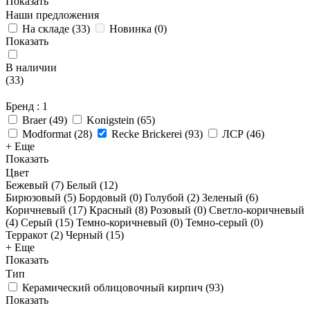
Показать
Наши предложения
На складе
(
33
)
Новинка
(
0
)
Показать
В наличии
(
33
)
Бренд
: 1
Braer
(
49
)
Konigstein
(
65
)
Modformat
(
28
)
Recke Brickerei
(
93
)
ЛСР
(
46
)
+ Еще
Показать
Цвет
Бежевый (
7
)
Белый (
12
)
Бирюзовый (
5
)
Бордовый (
0
)
Голубой (
2
)
Зеленый (
6
)
Коричневый (
17
)
Красный (
8
)
Розовый (
0
)
Светло-коричневый
(
4
)
Серый (
15
)
Темно-коричневый (
0
)
Темно-серый (
0
)
Терракот (
2
)
Черный (
15
)
+ Еще
Показать
Тип
Керамический облицовочный кирпич
(
93
)
Показать