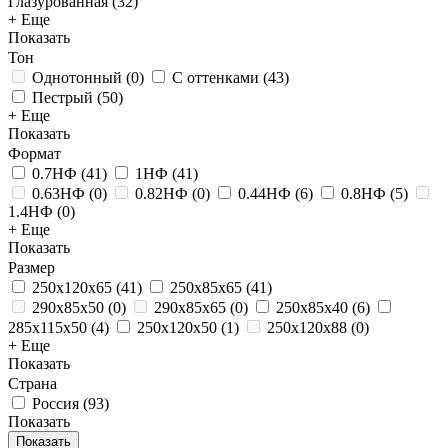
Глазурованная
(
32
)
+ Еще
Показать
Тон
Однотонный
(
0
)
С оттенками
(
43
)
Пестрый
(
50
)
+ Еще
Показать
Формат
0.7НФ
(
41
)
1НФ
(
41
)
0.63НФ
(
0
)
0.82НФ
(
0
)
0.44НФ
(
6
)
0.8НФ
(
5
)
1.4НФ
(
0
)
+ Еще
Показать
Размер
250x120x65
(
41
)
250x85x65
(
41
)
290x85x50
(
0
)
290x85x65
(
0
)
250х85х40
(
6
)
285x115x50
(
4
)
250x120x50
(
1
)
250x120x88
(
0
)
+ Еще
Показать
Страна
Россия
(
93
)
Показать
Показать