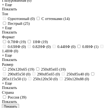
Глазурованная
(
0
)
+ Еще
Показать
Тон
Однотонный
(
0
)
С оттенками
(
14
)
Пестрый
(
25
)
+ Еще
Показать
Формат
0.7НФ
(
19
)
1НФ
(
19
)
0.63НФ
(
0
)
0.82НФ
(
0
)
0.44НФ
(
0
)
0.8НФ
(
1
)
1.4НФ
(
0
)
+ Еще
Показать
Размер
250x120x65
(
19
)
250x85x65
(
19
)
290x85x50
(
0
)
290x85x65
(
0
)
250х85х40
(
0
)
285x115x50
(
1
)
250x120x50
(
0
)
250x120x88
(
0
)
+ Еще
Показать
Страна
Россия
(
39
)
Показать
Показать