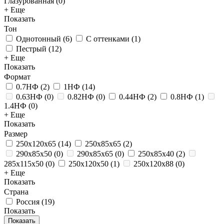
Глазурованная
(
0
)
+ Еще
Показать
Тон
Однотонный
(
6
)
С оттенками
(
1
)
Пестрый
(
12
)
+ Еще
Показать
Формат
0.7НФ
(
2
)
1НФ
(
14
)
0.63НФ
(
0
)
0.82НФ
(
0
)
0.44НФ
(
2
)
0.8НФ
(
1
)
1.4НФ
(
0
)
+ Еще
Показать
Размер
250x120x65
(
14
)
250x85x65
(
2
)
290x85x50
(
0
)
290x85x65
(
0
)
250х85х40
(
2
)
285x115x50
(
0
)
250x120x50
(
1
)
250x120x88
(
0
)
+ Еще
Показать
Страна
Россия
(
19
)
Показать
Показать