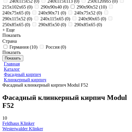
240x115x52
(
0
)
240x115x113
(
0
)
250x120x65
(
0
)
215x102x65
(
0
)
290x90x40
(
0
)
290x90x52
(
10
)
240x75x65
(
0
)
240x90x71
(
0
)
240x75x52
(
0
)
290x115x52
(
0
)
240x115x65
(
0
)
240x90x65
(
0
)
250x85x65
(
0
)
290x85x50
(
0
)
290x85x65
(
0
)
+ Еще
Показать
Страна
Германия
(
10
)
Россия
(
0
)
Показать
Показать
Главная
Каталог
Фасадный кирпич
Клинкерный кирпич
Фасадный клинкерный кирпич Modul F52
Фасадный клинкерный кирпич Modul
F52
10
Feldhaus Klinker
Westerwalder Klinker