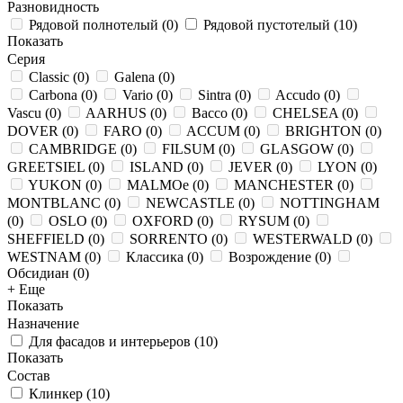
Разновидность
Рядовой полнотелый
(
0
)
Рядовой пустотелый
(
10
)
Показать
Серия
Classic
(
0
)
Galena
(
0
)
Carbona
(
0
)
Vario
(
0
)
Sintra
(
0
)
Accudo
(
0
)
Vascu
(
0
)
AARHUS
(
0
)
Bacco
(
0
)
CHELSEA
(
0
)
DOVER
(
0
)
FARO
(
0
)
ACCUM
(
0
)
BRIGHTON
(
0
)
CAMBRIDGE
(
0
)
FILSUM
(
0
)
GLASGOW
(
0
)
GREETSIEL
(
0
)
ISLAND
(
0
)
JEVER
(
0
)
LYON
(
0
)
YUKON
(
0
)
MALMOe
(
0
)
MANCHESTER
(
0
)
MONTBLANC
(
0
)
NEWCASTLE
(
0
)
NOTTINGHAM
(
0
)
OSLO
(
0
)
OXFORD
(
0
)
RYSUM
(
0
)
SHEFFIELD
(
0
)
SORRENTO
(
0
)
WESTERWALD
(
0
)
WESTNAM
(
0
)
Классика
(
0
)
Возрождение
(
0
)
Обсидиан
(
0
)
+ Еще
Показать
Назначение
Для фасадов и интерьеров
(
10
)
Показать
Состав
Клинкер
(
10
)