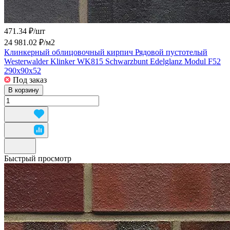
471.34 ₽/
шт
24 981.02 ₽/
м2
Клинкерный облицовочный кирпич Рядовой пустотелый
Westerwalder Klinker WK815 Schwarzbunt Edelglanz Modul F52
290x90x52
Под заказ
В корзину
Быстрый просмотр