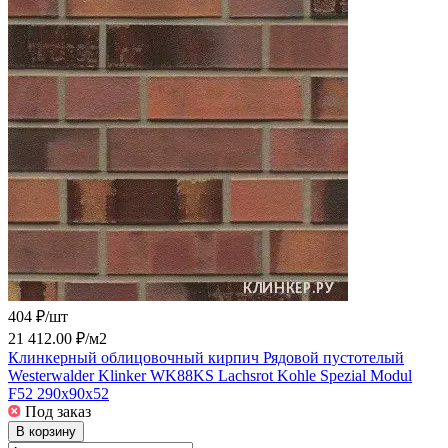
404 ₽/
шт
21 412.00 ₽/
м2
Клинкерный облицовочный кирпич Рядовой пустотелый
Westerwalder Klinker WK88KS Lachsrot Kohle Spezial Modul
F52 290x90x52
Под заказ
В корзину