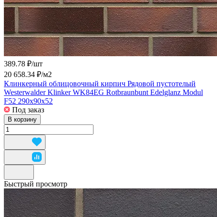
389.78 ₽/
шт
20 658.34 ₽/
м2
Клинкерный облицовочный кирпич Рядовой пустотелый
Westerwalder Klinker WK84EG Rotbraunbunt Edelglanz Modul
F52 290x90x52
Под заказ
В корзину
Быстрый просмотр