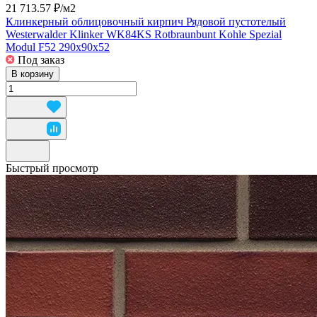
21 713.57 ₽/
м2
Клинкерный облицовочный кирпич Рядовой пустотелый
Westerwalder Klinker WK84KS Rotbraunbunt Kohle Spezial
Modul F52 290x90x52
Под заказ
В корзину
Быстрый просмотр