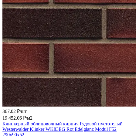
367.02 ₽/
шт
19 452.06 ₽/
м2
Клинкерный облицовочный кирпич Рядовой пустотелый
Westerwalder Klinker WK83EG Rot Edelglanz Modul F52
290x90x52