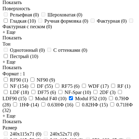
Показать
Поверхность
Рельефная
(
0
)
Шероховатая
(
0
)
Гладкая
(
10
)
Ручная формовка
(
0
)
Фактурная
(
0
)
Фактурная с песком
(
0
)
+ Еще
Показать
Тон
Однотонный
(
0
)
С оттенками
(
0
)
Пестрый
(
10
)
+ Еще
Показать
Формат
: 1
RF90
(
1
)
NF90
(
9
)
NF
(
154
)
DF
(
55
)
RF75
(
6
)
WDF
(
17
)
RF
(
1
)
LDF
(
18
)
DF75
(
6
)
NF-Spar
(
10
)
2DF
(
3
)
LDF90
(
15
)
Modul F40
(
10
)
Modul F52
(
10
)
0.7НФ
(
28
)
1НФ
(
14
)
0.63НФ
(
16
)
0.82НФ
(
15
)
0.71НФ
(
32
)
+ Еще
Показать
Размер
240x115x71
(
0
)
240x52x71
(
0
)