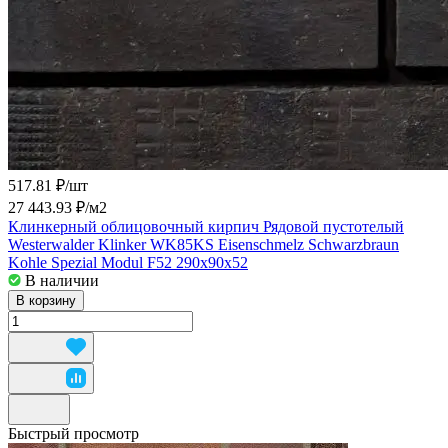
517.81 ₽/
шт
27 443.93 ₽/
м2
Клинкерный облицовочный кирпич Рядовой пустотелый
Westerwalder Klinker WK85KS Eisenschmelz Schwarzbraun
Kohle Spezial Modul F52 290x90x52
В наличии
В корзину
Быстрый просмотр