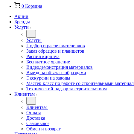
0
Корзина
Акции
Бренды
Услуги
Услуги
Подбор и расчет материалов
Заказ образцов и планшетов
Распил кирпича
Бесплатное хранение
Видеодемонстрация материалов
Выезд на объект с образцами
Экскурсии на заводы
Мастер-класс по работе со строительными материа
Технический надзор за строительством
Клиентам
Клиентам
Оплата
Доставка
Самовывоз
Обмен и возврат