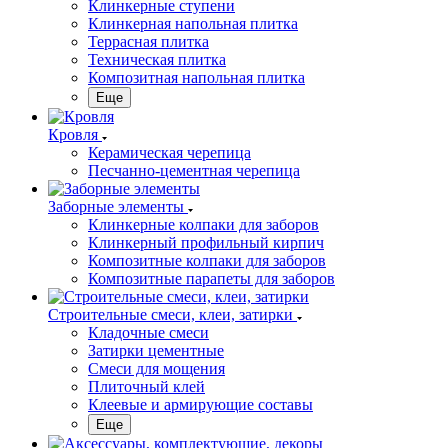
Клинкерные ступени
Клинкерная напольная плитка
Террасная плитка
Техническая плитка
Композитная напольная плитка
Еще
Кровля
Керамическая черепица
Песчанно-цементная черепица
Заборные элементы
Клинкерные колпаки для заборов
Клинкерный профильный кирпич
Композитные колпаки для заборов
Композитные парапеты для заборов
Строительные смеси, клеи, затирки
Кладочные смеси
Затирки цементные
Смеси для мощения
Плиточный клей
Клеевые и армирующие составы
Еще