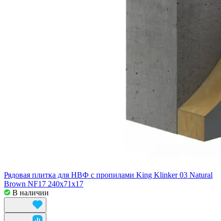
Рядовая плитка для НВФ с пропилами King Klinker 03 Natural
Brown NF17 240x71x17
В наличии