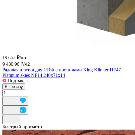
197.52 ₽/
шт
9 480.96 ₽/
м2
Рядовая плитка для НВФ с пропилами King Klinker HF47
Platinum skies NF14 240x71x14
Под заказ
В корзину
Быстрый просмотр