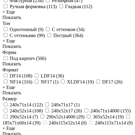
Фактурная
(
234
)
Рельефная
(
47
)
Ручная формовка
(
113
)
Гладкая
(
112
)
+ Еще
Показать
Тон
Однотонный
(
9
)
С оттенком
(
34
)
С оттенками
(
99
)
Пестрый
(
364
)
+ Еще
Показать
Форма
Под кирпич
(
506
)
Показать
Формат
DF14
(
108
)
LDF14
(
36
)
NF14
(
316
)
NF17
(
1
)
XLDF14
(
19
)
DF17
(
26
)
+ Еще
Показать
Размер
240x71x14
(
122
)
240x71x17
(
1
)
240х52х14
(
108
)
240х52х17
(
26
)
240х71х14000
(
155
)
290x52x14
(
7
)
290х52х14000
(
29
)
365x52x14
(
19
)
185х71х60х14
(
39
)
240x115x52x14
(
0
)
240x115x71x14
(
0
)
+ Еще
Показать