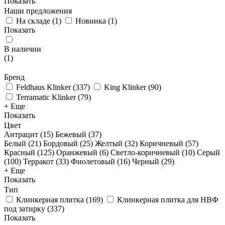
Показать
Наши предложения
На складе
(
1
)
Новинка
(
1
)
Показать
В наличии
(
1
)
Бренд
Feldhaus Klinker
(
337
)
King Klinker
(
90
)
Terramatic Klinker
(
79
)
+ Еще
Показать
Цвет
Антрацит (
15
)
Бежевый (
37
)
Белый (
21
)
Бордовый (
25
)
Желтый (
32
)
Коричневый (
57
)
Красный (
125
)
Оранжевый (
6
)
Светло-коричневый (
10
)
Серый
(
100
)
Терракот (
33
)
Фиолетовый (
16
)
Черный (
29
)
+ Еще
Показать
Тип
Клинкерная плитка
(
169
)
Клинкерная плитка для НВФ
под затирку
(
337
)
Показать