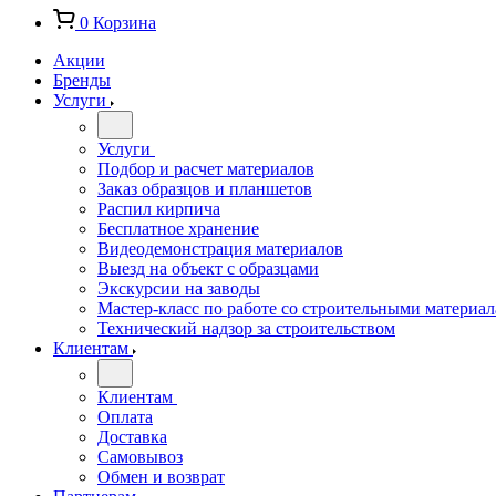
0
Корзина
Акции
Бренды
Услуги
Услуги
Подбор и расчет материалов
Заказ образцов и планшетов
Распил кирпича
Бесплатное хранение
Видеодемонстрация материалов
Выезд на объект с образцами
Экскурсии на заводы
Мастер-класс по работе со строительными материа
Технический надзор за строительством
Клиентам
Клиентам
Оплата
Доставка
Самовывоз
Обмен и возврат