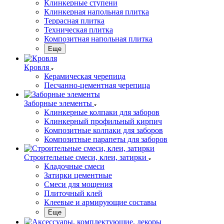
Клинкерные ступени
Клинкерная напольная плитка
Террасная плитка
Техническая плитка
Композитная напольная плитка
Еще
Кровля
Керамическая черепица
Песчанно-цементная черепица
Заборные элементы
Клинкерные колпаки для заборов
Клинкерный профильный кирпич
Композитные колпаки для заборов
Композитные парапеты для заборов
Строительные смеси, клеи, затирки
Кладочные смеси
Затирки цементные
Смеси для мощения
Плиточный клей
Клеевые и армирующие составы
Еще