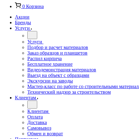
0
Корзина
Акции
Бренды
Услуги
Услуги
Подбор и расчет материалов
Заказ образцов и планшетов
Распил кирпича
Бесплатное хранение
Видеодемонстрация материалов
Выезд на объект с образцами
Экскурсии на заводы
Мастер-класс по работе со строительными материа
Технический надзор за строительством
Клиентам
Клиентам
Оплата
Доставка
Самовывоз
Обмен и возврат