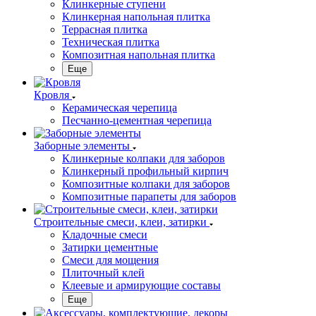
Клинкерные ступени
Клинкерная напольная плитка
Террасная плитка
Техническая плитка
Композитная напольная плитка
Еще
Кровля
Керамическая черепица
Песчанно-цементная черепица
Заборные элементы
Клинкерные колпаки для заборов
Клинкерный профильный кирпич
Композитные колпаки для заборов
Композитные парапеты для заборов
Строительные смеси, клеи, затирки
Кладочные смеси
Затирки цементные
Смеси для мощения
Плиточный клей
Клеевые и армирующие составы
Еще