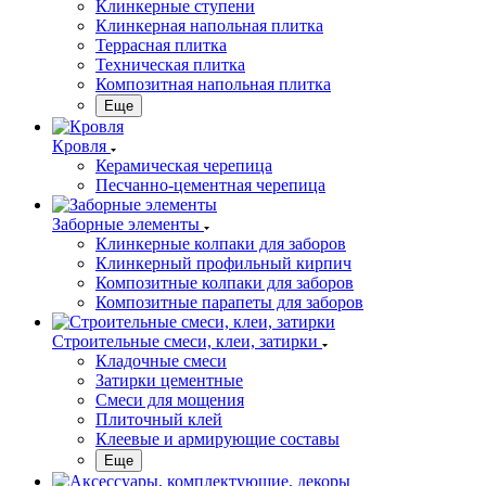
Клинкерные ступени
Клинкерная напольная плитка
Террасная плитка
Техническая плитка
Композитная напольная плитка
Еще
Кровля
Керамическая черепица
Песчанно-цементная черепица
Заборные элементы
Клинкерные колпаки для заборов
Клинкерный профильный кирпич
Композитные колпаки для заборов
Композитные парапеты для заборов
Строительные смеси, клеи, затирки
Кладочные смеси
Затирки цементные
Смеси для мощения
Плиточный клей
Клеевые и армирующие составы
Еще