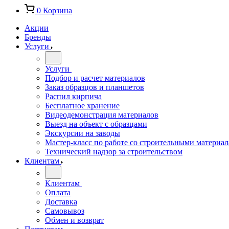
0
Корзина
Акции
Бренды
Услуги
Услуги
Подбор и расчет материалов
Заказ образцов и планшетов
Распил кирпича
Бесплатное хранение
Видеодемонстрация материалов
Выезд на объект с образцами
Экскурсии на заводы
Мастер-класс по работе со строительными материа
Технический надзор за строительством
Клиентам
Клиентам
Оплата
Доставка
Самовывоз
Обмен и возврат