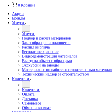
0
Корзина
Акции
Бренды
Услуги
Услуги
Подбор и расчет материалов
Заказ образцов и планшетов
Распил кирпича
Бесплатное хранение
Видеодемонстрация материалов
Выезд на объект с образцами
Экскурсии на заводы
Мастер-класс по работе со строительными материа
Технический надзор за строительством
Клиентам
Клиентам
Оплата
Доставка
Самовывоз
Обмен и возврат