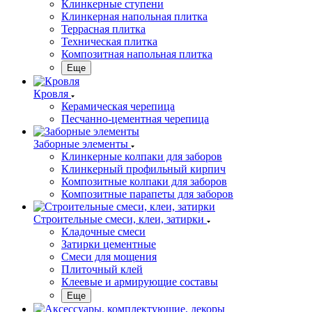
Клинкерные ступени
Клинкерная напольная плитка
Террасная плитка
Техническая плитка
Композитная напольная плитка
Еще
Кровля
Керамическая черепица
Песчанно-цементная черепица
Заборные элементы
Клинкерные колпаки для заборов
Клинкерный профильный кирпич
Композитные колпаки для заборов
Композитные парапеты для заборов
Строительные смеси, клеи, затирки
Кладочные смеси
Затирки цементные
Смеси для мощения
Плиточный клей
Клеевые и армирующие составы
Еще