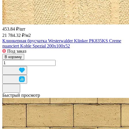
453.84 ₽/
шт
21 784.32 ₽/
м2
Клинкерная брусчатка Westerwalder Klinker PK835KS Creme
nuanciert Kohle Spezial 200x100x52
Под заказ
В корзину
Быстрый просмотр