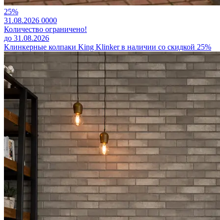
25%
31.08.2026
0
0
0
0
Количество ограничено!
до 31.08.2026
Клинкерные колпаки King Klinker в наличии со скидкой 25%