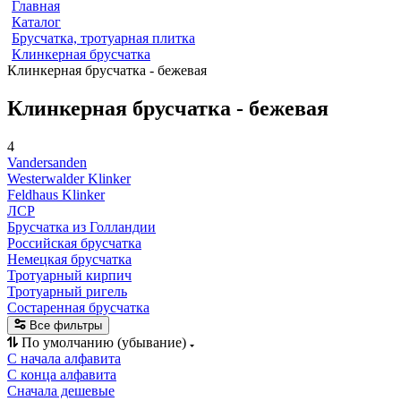
Главная
Каталог
Брусчатка, тротуарная плитка
Клинкерная брусчатка
Клинкерная брусчатка - бежевая
Клинкерная брусчатка - бежевая
4
Vandersanden
Westerwalder Klinker
Feldhaus Klinker
ЛСР
Брусчатка из Голландии
Российская брусчатка
Немецкая брусчатка
Тротуарный кирпич
Тротуарный ригель
Состаренная брусчатка
Все фильтры
По умолчанию (убывание)
С начала алфавита
С конца алфавита
Сначала дешевые