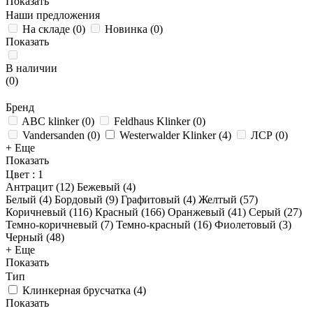
Показать
Наши предложения
На складе
(
0
)
Новинка
(
0
)
Показать
В наличии
(
0
)
Бренд
ABC klinker
(
0
)
Feldhaus Klinker
(
0
)
Vandersanden
(
0
)
Westerwalder Klinker
(
4
)
ЛСР
(
0
)
+ Еще
Показать
Цвет
: 1
Антрацит (
12
)
Бежевый (
4
)
Белый (
4
)
Бордовый (
9
)
Графитовый (
4
)
Желтый (
57
)
Коричневый (
116
)
Красный (
166
)
Оранжевый (
41
)
Серый (
27
)
Темно-коричневый (
7
)
Темно-красный (
16
)
Фиолетовый (
3
)
Черный (
48
)
+ Еще
Показать
Тип
Клинкерная брусчатка
(
4
)
Показать