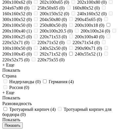
200x100x62
(
0
)
202x100x65
(
0
)
202x100x80
(
0
)
204x67x80
(
0
)
258x50x65
(
0
)
160x80x52
(
0
)
160x160x52
(
0
)
200x150x52
(
0
)
240x160x52
(
0
)
300x100x52
(
0
)
204x50x80
(
0
)
290х45х65
(
0
)
200x100x50
(
0
)
250х80х50
(
0
)
200x100x18
(
0
)
200x100x40
(
1
)
200x100x20.5
(
0
)
200x100x24
(
0
)
200x100x25
(
0
)
220x71x53
(
0
)
200х100х40
(
0
)
220x52x71
(
0
)
220x71x52
(
0
)
220x71x54
(
0
)
100x100x50
(
0
)
240x52x50
(
0
)
290x90x71
(
0
)
200х100х45
(
0
)
292x71x52
(
0
)
240x55x52
(
1
)
220x52x75
(
0
)
220x75x55
(
0
)
+ Еще
Показать
Страна
Нидерланды
(
0
)
Германия
(
4
)
Россия
(
0
)
+ Еще
Показать
Разновидность
Тротуарный кирпич
(
4
)
Тротуарный кирпич для
бордюра
(
0
)
Показать
Показать