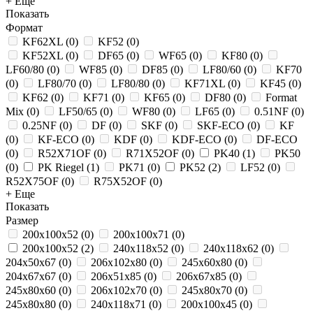
+ Еще
Показать
Формат
KF62XL
(
0
)
KF52
(
0
)
KF52XL
(
0
)
DF65
(
0
)
WF65
(
0
)
KF80
(
0
)
LF60/80
(
0
)
WF85
(
0
)
DF85
(
0
)
LF80/60
(
0
)
KF70
(
0
)
LF80/70
(
0
)
LF80/80
(
0
)
KF71XL
(
0
)
KF45
(
0
)
KF62
(
0
)
KF71
(
0
)
KF65
(
0
)
DF80
(
0
)
Format
Mix
(
0
)
LF50/65
(
0
)
WF80
(
0
)
LF65
(
0
)
0.51NF
(
0
)
0.25NF
(
0
)
DF
(
0
)
SKF
(
0
)
SKF-ECO
(
0
)
KF
(
0
)
KF-ECO
(
0
)
KDF
(
0
)
KDF-ECO
(
0
)
DF-ECO
(
0
)
R52X71OF
(
0
)
R71X52OF
(
0
)
PK40
(
1
)
PK50
(
0
)
PK Riegel
(
1
)
PK71
(
0
)
PK52
(
2
)
LF52
(
0
)
R52X75OF
(
0
)
R75X52OF
(
0
)
+ Еще
Показать
Размер
200х100х52
(
0
)
200x100x71
(
0
)
200x100x52
(
2
)
240x118x52
(
0
)
240x118x62
(
0
)
204x50x67
(
0
)
206x102x80
(
0
)
245x60x80
(
0
)
204x67x67
(
0
)
206x51x85
(
0
)
206x67x85
(
0
)
245x80x60
(
0
)
206x102x70
(
0
)
245x80x70
(
0
)
245x80x80
(
0
)
240x118x71
(
0
)
200x100x45
(
0
)