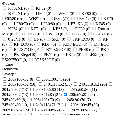
Формат
KF62XL
(
0
)
KF52
(
0
)
KF52XL
(
0
)
DF65
(
0
)
WF65
(
0
)
KF80
(
0
)
LF60/80
(
0
)
WF85
(
0
)
DF85
(
25
)
LF80/60
(
0
)
KF70
(
0
)
LF80/70
(
0
)
LF80/80
(
0
)
KF71XL
(
0
)
KF45
(
0
)
KF62
(
0
)
KF71
(
0
)
KF65
(
0
)
DF80
(
0
)
Format
Mix
(
0
)
LF50/65
(
0
)
WF80
(
0
)
LF65
(
0
)
0.51NF
(
0
)
0.25NF
(
0
)
DF
(
0
)
SKF
(
0
)
SKF-ECO
(
0
)
KF
(
0
)
KF-ECO
(
0
)
KDF
(
0
)
KDF-ECO
(
0
)
DF-ECO
(
0
)
R52X71OF
(
0
)
R71X52OF
(
0
)
PK40
(
0
)
PK50
(
0
)
PK Riegel
(
0
)
PK71
(
0
)
PK52
(
0
)
LF52
(
0
)
R52X75OF
(
0
)
R75X52OF
(
0
)
+ Еще
Показать
Размер
: 1
200х100х52
(
8
)
200x100x71
(
20
)
200x100x52
(
58
)
240x118x52
(
33
)
240x118x62
(
20
)
204x50x67
(
13
)
206x102x80
(
13
)
245x60x80
(
11
)
204x67x67
(
13
)
206x51x85
(
24
)
206x67x85
(
25
)
245x80x60
(
8
)
206x102x70
(
9
)
245x80x70
(
7
)
245x80x80
(
10
)
240x118x71
(
21
)
200x100x45
(
33
)
200x100x62
(
20
)
202x100x65
(
2
)
202x100x80
(
2
)