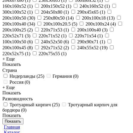
204x67x80
(
1
)
258x50x65
(
1
)
160x80x52
(
1
)
160x160x52
(
1
)
200x150x52
(
1
)
240x160x52
(
1
)
300x100x52
(
1
)
204x50x80
(
1
)
290х45х65
(
1
)
200x100x50
(
30
)
250х80х50
(
14
)
200x100x18
(
13
)
200x100x40
(
34
)
200x100x20.5
(
5
)
200x100x24
(
4
)
200x100x25
(
2
)
220x71x53
(
1
)
200х100х40
(
3
)
220x52x71
(
3
)
220x71x52
(
1
)
220x71x54
(
1
)
100x100x50
(
6
)
240x52x50
(
6
)
290x90x71
(
1
)
200х100х45
(
8
)
292x71x52
(
2
)
240x55x52
(
19
)
220x52x75
(
1
)
220x75x55
(
1
)
+ Еще
Показать
Страна
Нидерланды
(
25
)
Германия
(
0
)
Россия
(
0
)
+ Еще
Показать
Разновидность
Тротуарный кирпич
(
25
)
Тротуарный кирпич для
бордюра
(
0
)
Показать
Показать
Главная
Каталог