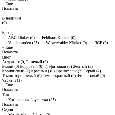
+ Еще
Показать
В наличии
(
0
)
Бренд
ABC klinker
(
0
)
Feldhaus Klinker
(
0
)
Vandersanden
(
25
)
Westerwalder Klinker
(
0
)
ЛСР
(
0
)
+ Еще
Показать
Цвет
Антрацит (
0
)
Бежевый (
0
)
Белый (
0
)
Бордовый (
0
)
Графитовый (
0
)
Желтый (
3
)
Коричневый (
7
)
Красный (
10
)
Оранжевый (
2
)
Серый (
2
)
Темно-коричневый (
0
)
Темно-красный (
0
)
Фиолетовый (
0
)
Черный (
1
)
+ Еще
Показать
Тип
Клинкерная брусчатка
(
25
)
Показать
Серия
Mosaic
(
0
)
Classic
(
0
)