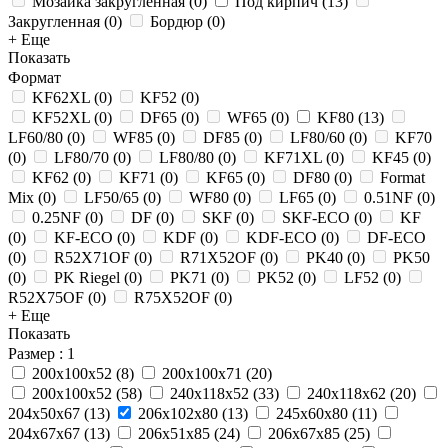
Мозаика закругленная
(
0
)
Под кирпич
(
13
)
Закругленная
(
0
)
Бордюр
(
0
)
+ Еще
Показать
Формат
KF62XL
(
0
)
KF52
(
0
)
KF52XL
(
0
)
DF65
(
0
)
WF65
(
0
)
KF80
(
13
)
LF60/80
(
0
)
WF85
(
0
)
DF85
(
0
)
LF80/60
(
0
)
KF70
(
0
)
LF80/70
(
0
)
LF80/80
(
0
)
KF71XL
(
0
)
KF45
(
0
)
KF62
(
0
)
KF71
(
0
)
KF65
(
0
)
DF80
(
0
)
Format
Mix
(
0
)
LF50/65
(
0
)
WF80
(
0
)
LF65
(
0
)
0.51NF
(
0
)
0.25NF
(
0
)
DF
(
0
)
SKF
(
0
)
SKF-ECO
(
0
)
KF
(
0
)
KF-ECO
(
0
)
KDF
(
0
)
KDF-ECO
(
0
)
DF-ECO
(
0
)
R52X71OF
(
0
)
R71X52OF
(
0
)
PK40
(
0
)
PK50
(
0
)
PK Riegel
(
0
)
PK71
(
0
)
PK52
(
0
)
LF52
(
0
)
R52X75OF
(
0
)
R75X52OF
(
0
)
+ Еще
Показать
Размер
: 1
200х100х52
(
8
)
200x100x71
(
20
)
200x100x52
(
58
)
240x118x52
(
33
)
240x118x62
(
20
)
204x50x67
(
13
)
206x102x80
(
13
)
245x60x80
(
11
)
204x67x67
(
13
)
206x51x85
(
24
)
206x67x85
(
25
)