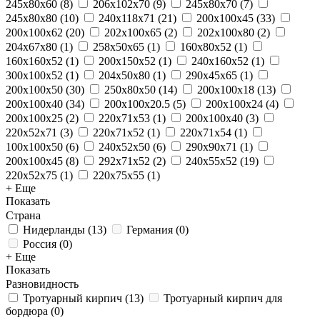
245x80x60
(
8
)
206x102x70
(
9
)
245x80x70
(
7
)
245x80x80
(
10
)
240x118x71
(
21
)
200x100x45
(
33
)
200x100x62
(
20
)
202x100x65
(
2
)
202x100x80
(
2
)
204x67x80
(
1
)
258x50x65
(
1
)
160x80x52
(
1
)
160x160x52
(
1
)
200x150x52
(
1
)
240x160x52
(
1
)
300x100x52
(
1
)
204x50x80
(
1
)
290х45х65
(
1
)
200x100x50
(
30
)
250х80х50
(
14
)
200x100x18
(
13
)
200x100x40
(
34
)
200x100x20.5
(
5
)
200x100x24
(
4
)
200x100x25
(
2
)
220x71x53
(
1
)
200х100х40
(
3
)
220x52x71
(
3
)
220x71x52
(
1
)
220x71x54
(
1
)
100x100x50
(
6
)
240x52x50
(
6
)
290x90x71
(
1
)
200х100х45
(
8
)
292x71x52
(
2
)
240x55x52
(
19
)
220x52x75
(
1
)
220x75x55
(
1
)
+ Еще
Показать
Страна
Нидерланды
(
13
)
Германия
(
0
)
Россия
(
0
)
+ Еще
Показать
Разновидность
Тротуарный кирпич
(
13
)
Тротуарный кирпич для
бордюра
(
0
)