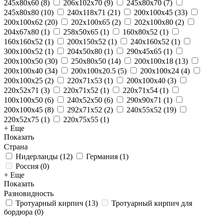
245x80x60
(
8
)
206x102x70
(
9
)
245x80x70
(
7
)
245x80x80
(
10
)
240x118x71
(
21
)
200x100x45
(
33
)
200x100x62
(
20
)
202x100x65
(
2
)
202x100x80
(
2
)
204x67x80
(
1
)
258x50x65
(
1
)
160x80x52
(
1
)
160x160x52
(
1
)
200x150x52
(
1
)
240x160x52
(
1
)
300x100x52
(
1
)
204x50x80
(
1
)
290х45х65
(
1
)
200x100x50
(
30
)
250х80х50
(
14
)
200x100x18
(
13
)
200x100x40
(
34
)
200x100x20.5
(
5
)
200x100x24
(
4
)
200x100x25
(
2
)
220x71x53
(
1
)
200х100х40
(
3
)
220x52x71
(
3
)
220x71x52
(
1
)
220x71x54
(
1
)
100x100x50
(
6
)
240x52x50
(
6
)
290x90x71
(
1
)
200х100х45
(
8
)
292x71x52
(
2
)
240x55x52
(
19
)
220x52x75
(
1
)
220x75x55
(
1
)
+ Еще
Показать
Страна
Нидерланды
(
12
)
Германия
(
1
)
Россия
(
0
)
+ Еще
Показать
Разновидность
Тротуарный кирпич
(
13
)
Тротуарный кирпич для
бордюра
(
0
)