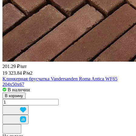
201.29 ₽/
шт
19 323.84 ₽/
м2
Клинкерная брусчатка Vandersanden Roma Antica WF65
204x50x67
В наличии
В корзину