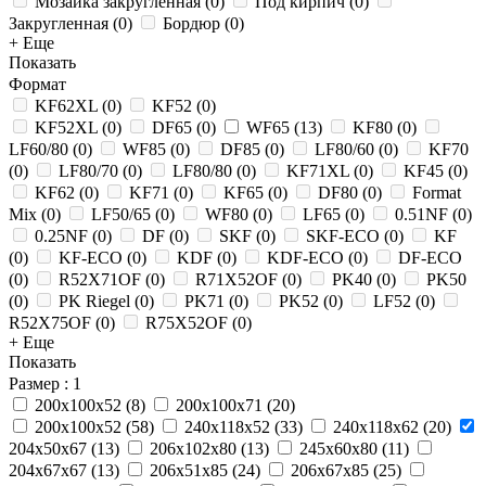
Мозаика закругленная
(
0
)
Под кирпич
(
0
)
Закругленная
(
0
)
Бордюр
(
0
)
+ Еще
Показать
Формат
KF62XL
(
0
)
KF52
(
0
)
KF52XL
(
0
)
DF65
(
0
)
WF65
(
13
)
KF80
(
0
)
LF60/80
(
0
)
WF85
(
0
)
DF85
(
0
)
LF80/60
(
0
)
KF70
(
0
)
LF80/70
(
0
)
LF80/80
(
0
)
KF71XL
(
0
)
KF45
(
0
)
KF62
(
0
)
KF71
(
0
)
KF65
(
0
)
DF80
(
0
)
Format
Mix
(
0
)
LF50/65
(
0
)
WF80
(
0
)
LF65
(
0
)
0.51NF
(
0
)
0.25NF
(
0
)
DF
(
0
)
SKF
(
0
)
SKF-ECO
(
0
)
KF
(
0
)
KF-ECO
(
0
)
KDF
(
0
)
KDF-ECO
(
0
)
DF-ECO
(
0
)
R52X71OF
(
0
)
R71X52OF
(
0
)
PK40
(
0
)
PK50
(
0
)
PK Riegel
(
0
)
PK71
(
0
)
PK52
(
0
)
LF52
(
0
)
R52X75OF
(
0
)
R75X52OF
(
0
)
+ Еще
Показать
Размер
: 1
200х100х52
(
8
)
200x100x71
(
20
)
200x100x52
(
58
)
240x118x52
(
33
)
240x118x62
(
20
)
204x50x67
(
13
)
206x102x80
(
13
)
245x60x80
(
11
)
204x67x67
(
13
)
206x51x85
(
24
)
206x67x85
(
25
)