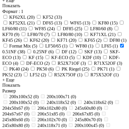
+ Еще
Показать
Формат
: 1
KF62XL
(
20
)
KF52
(
33
)
KF52XL
(
21
)
DF65
(
13
)
WF65
(
13
)
KF80
(
15
)
LF60/80
(
11
)
WF85
(
24
)
DF85
(
25
)
LF80/60
(
8
)
KF70
(
9
)
LF80/70
(
7
)
LF80/80
(
10
)
KF71XL
(
21
)
KF45
(
26
)
KF62
(
20
)
KF71
(
20
)
KF65
(
2
)
DF80
(
1
)
Format Mix
(
5
)
LF50/65
(
1
)
WF80
(
1
)
LF65
(
1
)
0.51NF
(
38
)
0.25NF
(
6
)
DF
(
12
)
SKF
(
13
)
SKF-
ECO
(
13
)
KF
(
15
)
KF-ECO
(
5
)
KDF
(
10
)
KDF-
ECO
(
4
)
DF-ECO
(
2
)
R52X71OF
(
3
)
R71X52OF
(
3
)
PK40
(
24
)
PK50
(
6
)
PK Riegel
(
25
)
PK71
(
1
)
PK52
(
23
)
LF52
(
2
)
R52X75OF
(
1
)
R75X52OF
(
1
)
+ Еще
Показать
Размер
200х100х52
(
0
)
200x100x71
(
0
)
200x100x52
(
0
)
240x118x52
(
0
)
240x118x62
(
0
)
204x50x67
(
0
)
206x102x80
(
0
)
245x60x80
(
0
)
204x67x67
(
0
)
206x51x85
(
0
)
206x67x85
(
0
)
245x80x60
(
0
)
206x102x70
(
0
)
245x80x70
(
0
)
245x80x80
(
0
)
240x118x71
(
0
)
200x100x45
(
0
)