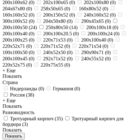
200x100x62
(
0
)
202x100x65
(
0
)
202x100x80
(
0
)
204x67x80
(
0
)
258x50x65
(
0
)
160x80x52
(
0
)
160x160x52
(
0
)
200x150x52
(
0
)
240x160x52
(
0
)
300x100x52
(
0
)
204x50x80
(
0
)
290х45х65
(
0
)
200x100x50
(
24
)
250х80х50
(
14
)
200x100x18
(
0
)
200x100x40
(
0
)
200x100x20.5
(
0
)
200x100x24
(
0
)
200x100x25
(
0
)
220x71x53
(
0
)
200х100х40
(
0
)
220x52x71
(
0
)
220x71x52
(
0
)
220x71x54
(
0
)
100x100x50
(
0
)
240x52x50
(
0
)
290x90x71
(
0
)
200х100х45
(
0
)
292x71x52
(
0
)
240x55x52
(
0
)
220x52x75
(
0
)
220x75x55
(
0
)
+ Еще
Показать
Страна
Нидерланды
(
0
)
Германия
(
0
)
Россия
(
38
)
+ Еще
Показать
Разновидность
Тротуарный кирпич
(
35
)
Тротуарный кирпич для
бордюра
(
3
)
Показать
Показать