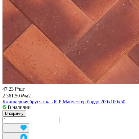
47.23 ₽/
шт
2 361.50 ₽/
м2
Клинкерная брусчатка ЛСР Манчестер бордо 200x100x50
В наличии
В корзину