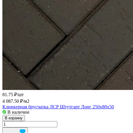
81.75 ₽/
шт
4 087.50 ₽/
м2
Клинкерная брусчатка ЛСР Штутгарт Лонг 250х80х50
В наличии
В корзину