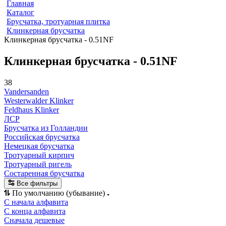
Главная
Каталог
Брусчатка, тротуарная плитка
Клинкерная брусчатка
Клинкерная брусчатка - 0.51NF
Клинкерная брусчатка - 0.51NF
38
Vandersanden
Westerwalder Klinker
Feldhaus Klinker
ЛСР
Брусчатка из Голландии
Российская брусчатка
Немецкая брусчатка
Тротуарный кирпич
Тротуарный ригель
Состаренная брусчатка
Все фильтры
По умолчанию (убывание)
С начала алфавита
С конца алфавита
Сначала дешевые