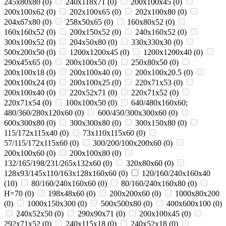
245x80x80
(
0
)
240x118x71
(
0
)
200x100x45
(
0
)
200x100x62
(
0
)
202x100x65
(
0
)
202x100x80
(
0
)
204x67x80
(
0
)
258x50x65
(
0
)
160x80x52
(
0
)
160x160x52
(
0
)
200x150x52
(
0
)
240x160x52
(
0
)
300x100x52
(
0
)
204x50x80
(
0
)
330х330х30
(
0
)
500х200х50
(
0
)
1200х1200х45
(
0
)
1200х1200х40
(
0
)
290х45х65
(
0
)
200x100x50
(
0
)
250х80х50
(
0
)
200x100x18
(
0
)
200x100x40
(
0
)
200x100x20.5
(
0
)
200x100x24
(
0
)
200x100x25
(
0
)
220x71x53
(
0
)
200х100х40
(
0
)
220x52x71
(
0
)
220x71x52
(
0
)
220x71x54
(
0
)
100x100x50
(
0
)
640/480x160x60;
480/360/280x120x60
(
0
)
600/450/300x300x60
(
0
)
600x300x80
(
0
)
300x300x80
(
0
)
300x150x80
(
0
)
115/172x115x40
(
0
)
73x110x115x60
(
0
)
57/115/172x115x60
(
0
)
300/200/100x200x60
(
0
)
200x100x60
(
0
)
200x100x80
(
0
)
132/165/198/231/265x132x60
(
0
)
320x80x60
(
0
)
128x93/145x110/163x128x160x60
(
0
)
120/160/240x160x40
(
10
)
80/160/240x160x60
(
0
)
80/160/240x160x80
(
0
)
H=70
(
0
)
198x48x60
(
0
)
200x200x60
(
0
)
1000x80х200
(
0
)
1000x150х300
(
0
)
500x500х80
(
0
)
400x600х100
(
0
)
240x52x50
(
0
)
290x90x71
(
0
)
200х100х45
(
0
)
292x71x52
(
0
)
240х115х18
(
0
)
240x52x18
(
0
)