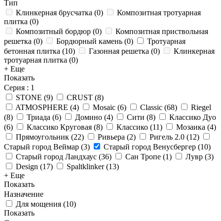
Тип
Клинкерная брусчатка
(
0
)
Композитная тротуарная
плитка
(
0
)
Композитный бордюр
(
0
)
Композитная приствольная
решетка
(
0
)
Бордюрный камень
(
0
)
Тротуарная
бетонная плитка
(
10
)
Газонная решетка
(
0
)
Клинкерная
тротуарная плитка
(
0
)
+ Еще
Показать
Серия
: 1
STONE
(
9
)
CRUST
(
8
)
ATMOSPHERE
(
4
)
Mosaic
(
6
)
Classic
(
68
)
Riegel
(
8
)
Триада
(
6
)
Домино
(
4
)
Сити
(
8
)
Классико Дуо
(
6
)
Классико Круговая
(
8
)
Классико
(
11
)
Мозаика
(
4
)
Прямоугольник
(
22
)
Ривьера
(
2
)
Ригель 2.0
(
12
)
Старый город Веймар
(
3
)
Старый город Венусбергер
(
10
)
Старый город Ландхаус
(
36
)
Сан Тропе
(
1
)
Лувр
(
3
)
Design
(
17
)
Spaltklinker
(
13
)
+ Еще
Показать
Назначение
Для мощения
(
10
)
Показать