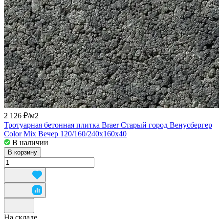
2 126 ₽/
м2
Тротуарная бетонная плитка Braer Старый город Венусбергер
Color Mix Вечер 120/160/240x160x40
В наличии
В корзину
На складе