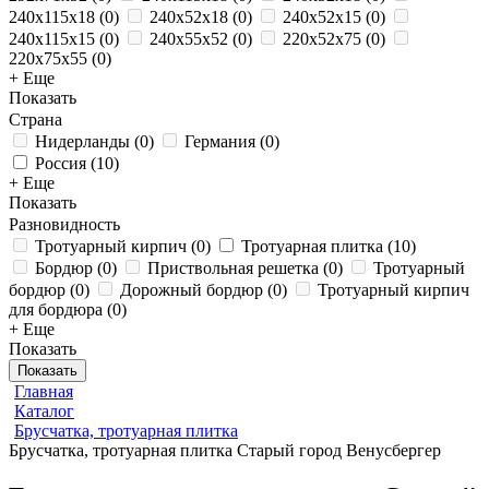
240x115x18
(
0
)
240х52х18
(
0
)
240х52х15
(
0
)
240х115х15
(
0
)
240x55x52
(
0
)
220x52x75
(
0
)
220x75x55
(
0
)
+ Еще
Показать
Страна
Нидерланды
(
0
)
Германия
(
0
)
Россия
(
10
)
+ Еще
Показать
Разновидность
Тротуарный кирпич
(
0
)
Тротуарная плитка
(
10
)
Бордюр
(
0
)
Приствольная решетка
(
0
)
Тротуарный
бордюр
(
0
)
Дорожный бордюр
(
0
)
Тротуарный кирпич
для бордюра
(
0
)
+ Еще
Показать
Показать
Главная
Каталог
Брусчатка, тротуарная плитка
Брусчатка, тротуарная плитка Старый город Венусбергер