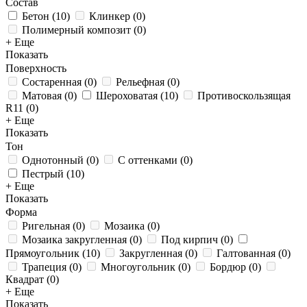
Состав
Бетон
(
10
)
Клинкер
(
0
)
Полимерный композит
(
0
)
+ Еще
Показать
Поверхность
Состаренная
(
0
)
Рельефная
(
0
)
Матовая
(
0
)
Шероховатая
(
10
)
Противоскользящая
R11
(
0
)
+ Еще
Показать
Тон
Однотонный
(
0
)
С оттенками
(
0
)
Пестрый
(
10
)
+ Еще
Показать
Форма
Ригельная
(
0
)
Мозаика
(
0
)
Мозаика закругленная
(
0
)
Под кирпич
(
0
)
Прямоугольник
(
10
)
Закругленная
(
0
)
Галтованная
(
0
)
Трапеция
(
0
)
Многоугольник
(
0
)
Бордюр
(
0
)
Квадрат
(
0
)
+ Еще
Показать