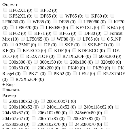
Формат
KF62XL
(
0
)
KF52
(
0
)
KF52XL
(
0
)
DF65
(
0
)
WF65
(
0
)
KF80
(
0
)
LF60/80
(
0
)
WF85
(
0
)
DF85
(
0
)
LF80/60
(
0
)
KF70
(
0
)
LF80/70
(
0
)
LF80/80
(
0
)
KF71XL
(
0
)
KF45
(
0
)
KF62
(
0
)
KF71
(
0
)
KF65
(
0
)
DF80
(
0
)
Format
Mix
(
10
)
LF50/65
(
0
)
WF80
(
0
)
LF65
(
0
)
0.51NF
(
0
)
0.25NF
(
0
)
DF
(
0
)
SKF
(
0
)
SKF-ECO
(
0
)
KF
(
0
)
KF-ECO
(
0
)
KDF
(
0
)
KDF-ECO
(
0
)
DF-
ECO
(
0
)
R52X71OF
(
0
)
R71X52OF
(
0
)
600x300
(
0
)
300x300
(
0
)
300x150
(
0
)
200x100
(
0
)
320х80
(
0
)
200x50
(
0
)
200х200
(
0
)
PK40
(
0
)
PK50
(
0
)
PK
Riegel
(
0
)
PK71
(
0
)
PK52
(
0
)
LF52
(
0
)
R52X75OF
(
0
)
R75X52OF
(
0
)
+ Еще
Показать
Размер
200х100х52
(
0
)
200x100x71
(
0
)
200x100x52
(
0
)
240x118x52
(
0
)
240x118x62
(
0
)
204x50x67
(
0
)
206x102x80
(
0
)
245x60x80
(
0
)
204x67x67
(
0
)
206x51x85
(
0
)
206x67x85
(
0
)
245x80x60
(
0
)
206x102x70
(
0
)
245x80x70
(
0
)