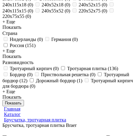
240x115x18
(
0
)
240х52х18
(
0
)
240х52х15
(
0
)
240х115х15
(
0
)
240x55x52
(
0
)
220x52x75
(
0
)
220x75x55
(
0
)
+ Еще
Показать
Страна
Нидерланды
(
0
)
Германия
(
0
)
Россия
(
151
)
+ Еще
Показать
Разновидность
Тротуарный кирпич
(
0
)
Тротуарная плитка
(
136
)
Бордюр
(
0
)
Приствольная решетка
(
0
)
Тротуарный
бордюр
(
12
)
Дорожный бордюр
(
1
)
Тротуарный кирпич
для бордюра
(
0
)
+ Еще
Показать
Показать
Главная
Каталог
Брусчатка, тротуарная плитка
Брусчатка, тротуарная плитка Braer