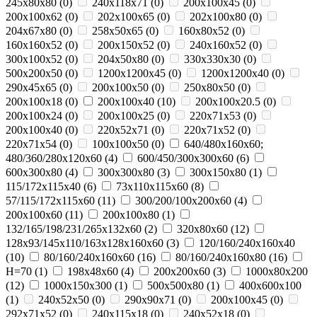
245x80x80
(
0
)
240x118x71
(
0
)
200x100x45
(
0
)
200x100x62
(
0
)
202x100x65
(
0
)
202x100x80
(
0
)
204x67x80
(
0
)
258x50x65
(
0
)
160x80x52
(
0
)
160x160x52
(
0
)
200x150x52
(
0
)
240x160x52
(
0
)
300x100x52
(
0
)
204x50x80
(
0
)
330х330х30
(
0
)
500х200х50
(
0
)
1200х1200х45
(
0
)
1200х1200х40
(
0
)
290х45х65
(
0
)
200x100x50
(
0
)
250х80х50
(
0
)
200x100x18
(
0
)
200x100x40
(
10
)
200x100x20.5
(
0
)
200x100x24
(
0
)
200x100x25
(
0
)
220x71x53
(
0
)
200х100х40
(
0
)
220x52x71
(
0
)
220x71x52
(
0
)
220x71x54
(
0
)
100x100x50
(
0
)
640/480x160x60;
480/360/280x120x60
(
4
)
600/450/300x300x60
(
6
)
600x300x80
(
4
)
300x300x80
(
3
)
300x150x80
(
1
)
115/172x115x40
(
6
)
73x110x115x60
(
8
)
57/115/172x115x60
(
11
)
300/200/100x200x60
(
4
)
200x100x60
(
11
)
200x100x80
(
1
)
132/165/198/231/265x132x60
(
2
)
320x80x60
(
12
)
128x93/145x110/163x128x160x60
(
3
)
120/160/240x160x40
(
10
)
80/160/240x160x60
(
16
)
80/160/240x160x80
(
16
)
H=70
(
1
)
198x48x60
(
4
)
200x200x60
(
3
)
1000x80х200
(
12
)
1000x150х300
(
1
)
500x500х80
(
1
)
400x600х100
(
1
)
240x52x50
(
0
)
290x90x71
(
0
)
200х100х45
(
0
)
292x71x52
(
0
)
240х115х18
(
0
)
240x52x18
(
0
)