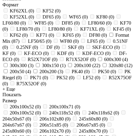
Формат
KF62XL
(
0
)
KF52
(
0
)
KF52XL
(
0
)
DF65
(
0
)
WF65
(
0
)
KF80
(
0
)
LF60/80
(
0
)
WF85
(
0
)
DF85
(
0
)
LF80/60
(
0
)
KF70
(
0
)
LF80/70
(
0
)
LF80/80
(
0
)
KF71XL
(
0
)
KF45
(
0
)
KF62
(
0
)
KF71
(
0
)
KF65
(
0
)
DF80
(
0
)
Format
Mix
(
87
)
LF50/65
(
0
)
WF80
(
0
)
LF65
(
0
)
0.51NF
(
0
)
0.25NF
(
0
)
DF
(
0
)
SKF
(
0
)
SKF-ECO
(
0
)
KF
(
0
)
KF-ECO
(
0
)
KDF
(
0
)
KDF-ECO
(
0
)
DF-
ECO
(
0
)
R52X71OF
(
0
)
R71X52OF
(
0
)
600x300
(
4
)
300x300
(
3
)
300x150
(
1
)
200x100
(
22
)
320х80
(
12
)
200x50
(
4
)
200х200
(
3
)
PK40
(
0
)
PK50
(
0
)
PK
Riegel
(
0
)
PK71
(
0
)
PK52
(
0
)
LF52
(
0
)
R52X75OF
(
0
)
R75X52OF
(
0
)
+ Еще
Показать
Размер
200х100х52
(
0
)
200x100x71
(
0
)
200x100x52
(
0
)
240x118x52
(
0
)
240x118x62
(
0
)
204x50x67
(
0
)
206x102x80
(
0
)
245x60x80
(
0
)
204x67x67
(
0
)
206x51x85
(
0
)
206x67x85
(
0
)
245x80x60
(
0
)
206x102x70
(
0
)
245x80x70
(
0
)