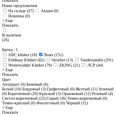
Показать
Наши предложения
На складе
(
27
)
Акция
(
0
)
Новинка
(
0
)
+ Еще
Показать
В наличии
(
26
)
Бренд
: 1
ABC klinker
(
18
)
Braer
(
151
)
Feldhaus Klinker
(
82
)
Stroeher
(
13
)
Vandersanden
(
291
)
Westerwalder Klinker
(
79
)
ZKING
(
21
)
ЛСР
(
44
)
+ Еще
Показать
Цвет
Антрацит (
0
)
Бежевый (
6
)
Белый (
10
)
Бордовый (
3
)
Графитовый (
0
)
Желтый (
11
)
Зеленый
(
0
)
Коричневый (
29
)
Красный (
3
)
Оранжевый (
12
)
Розовый (
4
)
Светло-коричневый (
25
)
Серый (
36
)
Темно-коричневый (
0
)
Темно-красный (
0
)
Фиолетовый (
0
)
Черный (
12
)
+ Еще
Показать