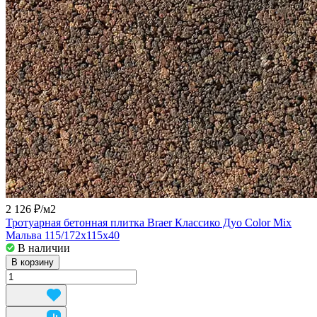
2 126 ₽/
м2
Тротуарная бетонная плитка Braer Классико Дуо Color Mix
Мальва 115/172x115x40
В наличии
В корзину