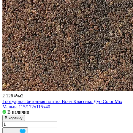
2 126 ₽/
м2
Тротуарная бетонная плитка Braer Классико Дуо Color Mix
Мальва 115/172x115x40
В наличии
В корзину