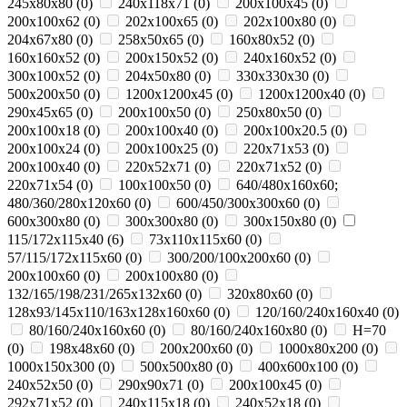
245x80x80
(
0
)
240x118x71
(
0
)
200x100x45
(
0
)
200x100x62
(
0
)
202x100x65
(
0
)
202x100x80
(
0
)
204x67x80
(
0
)
258x50x65
(
0
)
160x80x52
(
0
)
160x160x52
(
0
)
200x150x52
(
0
)
240x160x52
(
0
)
300x100x52
(
0
)
204x50x80
(
0
)
330х330х30
(
0
)
500х200х50
(
0
)
1200х1200х45
(
0
)
1200х1200х40
(
0
)
290х45х65
(
0
)
200x100x50
(
0
)
250х80х50
(
0
)
200x100x18
(
0
)
200x100x40
(
0
)
200x100x20.5
(
0
)
200x100x24
(
0
)
200x100x25
(
0
)
220x71x53
(
0
)
200х100х40
(
0
)
220x52x71
(
0
)
220x71x52
(
0
)
220x71x54
(
0
)
100x100x50
(
0
)
640/480x160x60;
480/360/280x120x60
(
0
)
600/450/300x300x60
(
0
)
600x300x80
(
0
)
300x300x80
(
0
)
300x150x80
(
0
)
115/172x115x40
(
6
)
73x110x115x60
(
0
)
57/115/172x115x60
(
0
)
300/200/100x200x60
(
0
)
200x100x60
(
0
)
200x100x80
(
0
)
132/165/198/231/265x132x60
(
0
)
320x80x60
(
0
)
128x93/145x110/163x128x160x60
(
0
)
120/160/240x160x40
(
0
)
80/160/240x160x60
(
0
)
80/160/240x160x80
(
0
)
H=70
(
0
)
198x48x60
(
0
)
200x200x60
(
0
)
1000x80х200
(
0
)
1000x150х300
(
0
)
500x500х80
(
0
)
400x600х100
(
0
)
240x52x50
(
0
)
290x90x71
(
0
)
200х100х45
(
0
)
292x71x52
(
0
)
240х115х18
(
0
)
240x52x18
(
0
)