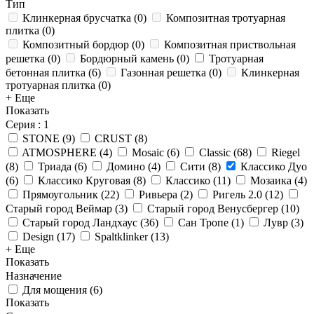
Тип
Клинкерная брусчатка
(
0
)
Композитная тротуарная
плитка
(
0
)
Композитный бордюр
(
0
)
Композитная приствольная
решетка
(
0
)
Бордюрный камень
(
0
)
Тротуарная
бетонная плитка
(
6
)
Газонная решетка
(
0
)
Клинкерная
тротуарная плитка
(
0
)
+ Еще
Показать
Серия
: 1
STONE
(
9
)
CRUST
(
8
)
ATMOSPHERE
(
4
)
Mosaic
(
6
)
Classic
(
68
)
Riegel
(
8
)
Триада
(
6
)
Домино
(
4
)
Сити
(
8
)
Классико Дуо
(
6
)
Классико Круговая
(
8
)
Классико
(
11
)
Мозаика
(
4
)
Прямоугольник
(
22
)
Ривьера
(
2
)
Ригель 2.0
(
12
)
Старый город Веймар
(
3
)
Старый город Венусбергер
(
10
)
Старый город Ландхаус
(
36
)
Сан Тропе
(
1
)
Лувр
(
3
)
Design
(
17
)
Spaltklinker
(
13
)
+ Еще
Показать
Назначение
Для мощения
(
6
)
Показать