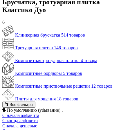
Брусчатка, тротуарная плитка
Классико Дуо
6
Клинкерная брусчатка
514 товаров
Тротуарная плитка
146 товаров
Композитная тротуарная плитка
4 товара
Композитные бордюры
5 товаров
Композитные приствольные решетки
12 товаров
Плиты для мощения
18 товаров
Все фильтры
По умолчанию (убывание)
С начала алфавита
С конца алфавита
Сначала дешевые