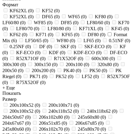
Формат
KF62XL
(
0
)
KF52
(
0
)
KF52XL
(
0
)
DF65
(
0
)
WF65
(
0
)
KF80
(
0
)
LF60/80
(
0
)
WF85
(
0
)
DF85
(
0
)
LF80/60
(
0
)
KF70
(
0
)
LF80/70
(
0
)
LF80/80
(
0
)
KF71XL
(
0
)
KF45
(
0
)
KF62
(
0
)
KF71
(
0
)
KF65
(
0
)
DF80
(
0
)
Format
Mix
(
6
)
LF50/65
(
0
)
WF80
(
0
)
LF65
(
0
)
0.51NF
(
0
)
0.25NF
(
0
)
DF
(
0
)
SKF
(
0
)
SKF-ECO
(
0
)
KF
(
0
)
KF-ECO
(
0
)
KDF
(
0
)
KDF-ECO
(
0
)
DF-ECO
(
0
)
R52X71OF
(
0
)
R71X52OF
(
0
)
600x300
(
0
)
300x300
(
0
)
300x150
(
0
)
200x100
(
0
)
320х80
(
0
)
200x50
(
0
)
200х200
(
0
)
PK40
(
0
)
PK50
(
0
)
PK
Riegel
(
0
)
PK71
(
0
)
PK52
(
0
)
LF52
(
0
)
R52X75OF
(
0
)
R75X52OF
(
0
)
+ Еще
Показать
Размер
200х100х52
(
0
)
200x100x71
(
0
)
200x100x52
(
0
)
240x118x52
(
0
)
240x118x62
(
0
)
204x50x67
(
0
)
206x102x80
(
0
)
245x60x80
(
0
)
204x67x67
(
0
)
206x51x85
(
0
)
206x67x85
(
0
)
245x80x60
(
0
)
206x102x70
(
0
)
245x80x70
(
0
)