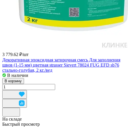
3 779.62 ₽/
шт
Декоративная эпоксидная затирочная смесь Для заполнения
швов (1-15 мм) цветная strasser Sievert 78024 FUG EFD sb76
стально-голубая, 2 кг./вед
В наличии
В корзину
На складе
Быстрый просмотр