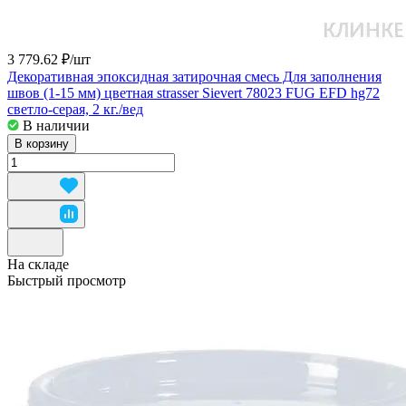
3 779.62 ₽/
шт
Декоративная эпоксидная затирочная смесь Для заполнения
швов (1-15 мм) цветная strasser Sievert 78023 FUG EFD hg72
светло-серая, 2 кг./вед
В наличии
В корзину
На складе
Быстрый просмотр