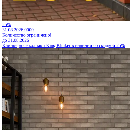
25%
31.08.2026
0
0
0
0
Количество ограничено!
до 31.08.2026
Клинкерные колпаки King Klinker в наличии со скидкой 25%