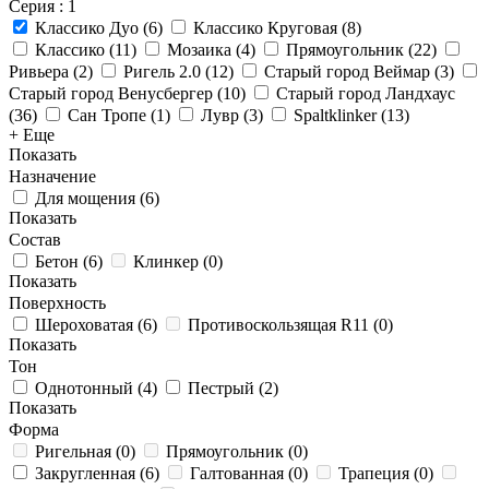
Серия
: 1
Классико Дуо
(
6
)
Классико Круговая
(
8
)
Классико
(
11
)
Мозаика
(
4
)
Прямоугольник
(
22
)
Ривьера
(
2
)
Ригель 2.0
(
12
)
Старый город Веймар
(
3
)
Старый город Венусбергер
(
10
)
Старый город Ландхаус
(
36
)
Сан Тропе
(
1
)
Лувр
(
3
)
Spaltklinker
(
13
)
+ Еще
Показать
Назначение
Для мощения
(
6
)
Показать
Состав
Бетон
(
6
)
Клинкер
(
0
)
Показать
Поверхность
Шероховатая
(
6
)
Противоскользящая R11
(
0
)
Показать
Тон
Однотонный
(
4
)
Пестрый
(
2
)
Показать
Форма
Ригельная
(
0
)
Прямоугольник
(
0
)
Закругленная
(
6
)
Галтованная
(
0
)
Трапеция
(
0
)