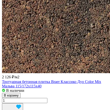
2 126 ₽/
м2
Тротуарная бетонная плитка Braer Классико Дуо Color Mix
Мальва 115/172x115x40
В наличии
В корзину