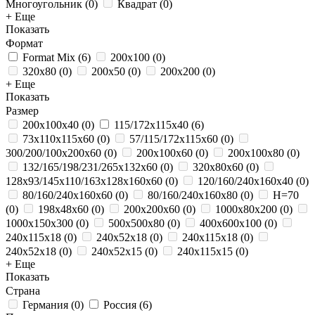
Многоугольник
(
0
)
Квадрат
(
0
)
+ Еще
Показать
Формат
Format Mix
(
6
)
200x100
(
0
)
320х80
(
0
)
200x50
(
0
)
200х200
(
0
)
+ Еще
Показать
Размер
200x100x40
(
0
)
115/172x115x40
(
6
)
73x110x115x60
(
0
)
57/115/172x115x60
(
0
)
300/200/100x200x60
(
0
)
200x100x60
(
0
)
200x100x80
(
0
)
132/165/198/231/265x132x60
(
0
)
320x80x60
(
0
)
128x93/145x110/163x128x160x60
(
0
)
120/160/240x160x40
(
0
)
80/160/240x160x60
(
0
)
80/160/240x160x80
(
0
)
H=70
(
0
)
198x48x60
(
0
)
200x200x60
(
0
)
1000x80х200
(
0
)
1000x150х300
(
0
)
500x500х80
(
0
)
400x600х100
(
0
)
240х115х18
(
0
)
240x52x18
(
0
)
240x115x18
(
0
)
240х52х18
(
0
)
240х52х15
(
0
)
240х115х15
(
0
)
+ Еще
Показать
Страна
Германия
(
0
)
Россия
(
6
)