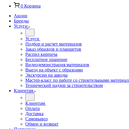
0
Корзина
Акции
Бренды
Услуги
Услуги
Подбор и расчет материалов
Заказ образцов и планшетов
Распил кирпича
Бесплатное хранение
Видеодемонстрация материалов
Выезд на объект с образцами
Экскурсии на заводы
Мастер-класс по работе со строительными материа
Технический надзор за строительством
Клиентам
Клиентам
Оплата
Доставка
Самовывоз
Обмен и возврат