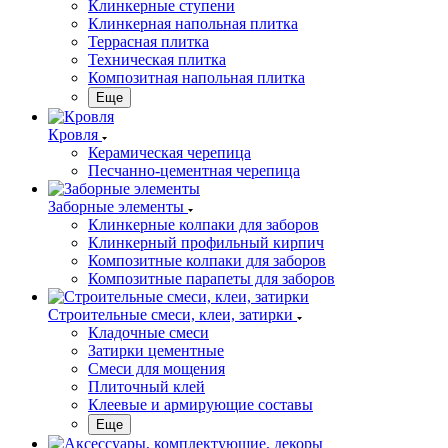
Клинкерные ступени
Клинкерная напольная плитка
Террасная плитка
Техническая плитка
Композитная напольная плитка
Еще
Кровля
Керамическая черепица
Песчанно-цементная черепица
Заборные элементы
Клинкерные колпаки для заборов
Клинкерный профильный кирпич
Композитные колпаки для заборов
Композитные парапеты для заборов
Строительные смеси, клеи, затирки
Кладочные смеси
Затирки цементные
Смеси для мощения
Плиточный клей
Клеевые и армирующие составы
Еще