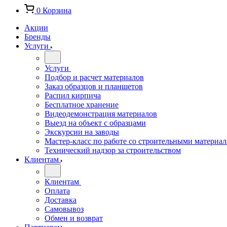
0
Корзина
Акции
Бренды
Услуги
Услуги
Подбор и расчет материалов
Заказ образцов и планшетов
Распил кирпича
Бесплатное хранение
Видеодемонстрация материалов
Выезд на объект с образцами
Экскурсии на заводы
Мастер-класс по работе со строительными материа
Технический надзор за строительством
Клиентам
Клиентам
Оплата
Доставка
Самовывоз
Обмен и возврат