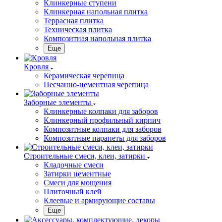
Клинкерные ступени
Клинкерная напольная плитка
Террасная плитка
Техническая плитка
Композитная напольная плитка
Еще
Кровля
Керамическая черепица
Песчанно-цементная черепица
Заборные элементы
Клинкерные колпаки для заборов
Клинкерный профильный кирпич
Композитные колпаки для заборов
Композитные парапеты для заборов
Строительные смеси, клеи, затирки
Кладочные смеси
Затирки цементные
Смеси для мощения
Плиточный клей
Клеевые и армирующие составы
Еще