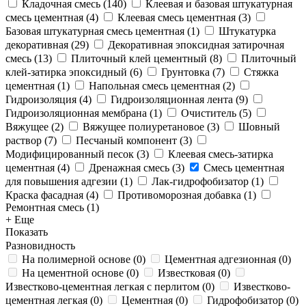
Кладочная смесь
(
140
)
Клеевая и базовая штукатурная
смесь цементная
(
4
)
Клеевая смесь цементная
(
3
)
Базовая штукатурная смесь цементная
(
1
)
Штукатурка
декоративная
(
29
)
Декоративная эпоксидная затирочная
смесь
(
13
)
Плиточный клей цементный
(
8
)
Плиточный
клей-затирка эпоксидный
(
6
)
Грунтовка
(
7
)
Стяжка
цементная
(
1
)
Напольная смесь цементная
(
2
)
Гидроизоляция
(
4
)
Гидроизоляционная лента
(
9
)
Гидроизоляционная мембрана
(
1
)
Очиститель
(
5
)
Вяжущее
(
2
)
Вяжущее полиуретановое
(
3
)
Шовный
раствор
(
7
)
Песчаный компонент
(
3
)
Модифицированный песок
(
3
)
Клеевая смесь-затирка
цементная
(
4
)
Дренажная смесь
(
3
)
Смесь цементная
для повышения адгезии
(
1
)
Лак-гидрофобизатор
(
1
)
Краска фасадная
(
4
)
Противоморозная добавка
(
1
)
Ремонтная смесь
(
1
)
+ Еще
Показать
Разновидность
На полимерной основе
(
0
)
Цементная адгезионная
(
0
)
На цементной основе
(
0
)
Известковая
(
0
)
Известково-цементная легкая с перлитом
(
0
)
Известково-
цементная легкая
(
0
)
Цементная
(
0
)
Гидрофобизатор
(
0
)