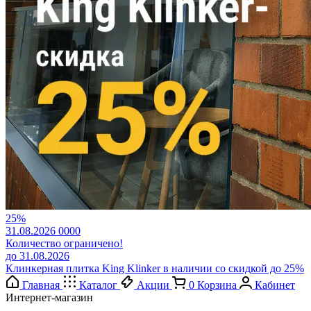
25%
31.08.2026
0
0
0
0
Количество ограничено!
до 31.08.2026
Клинкерная плитка King Klinker в наличии со скидкой до 25%
Главная
Каталог
Акции
0
Корзина
Кабинет
Интернет-магазин