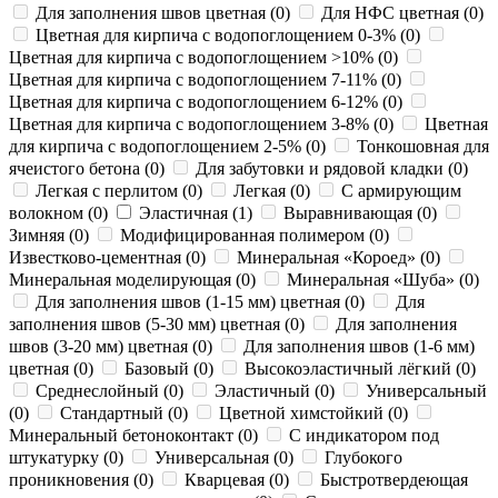
Для заполнения швов цветная
(
0
)
Для НФС цветная
(
0
)
Цветная для кирпича с водопоглощением 0-3%
(
0
)
Цветная для кирпича с водопоглощением >10%
(
0
)
Цветная для кирпича с водопоглощением 7-11%
(
0
)
Цветная для кирпича с водопоглощением 6-12%
(
0
)
Цветная для кирпича с водопоглощением 3-8%
(
0
)
Цветная
для кирпича с водопоглощением 2-5%
(
0
)
Тонкошовная для
ячеистого бетона
(
0
)
Для забутовки и рядовой кладки
(
0
)
Легкая с перлитом
(
0
)
Легкая
(
0
)
С армирующим
волокном
(
0
)
Эластичная
(
1
)
Выравнивающая
(
0
)
Зимняя
(
0
)
Модифицированная полимером
(
0
)
Известково-цементная
(
0
)
Минеральная «Короед»
(
0
)
Минеральная моделирующая
(
0
)
Минеральная «Шуба»
(
0
)
Для заполнения швов (1-15 мм) цветная
(
0
)
Для
заполнения швов (5-30 мм) цветная
(
0
)
Для заполнения
швов (3-20 мм) цветная
(
0
)
Для заполнения швов (1-6 мм)
цветная
(
0
)
Базовый
(
0
)
Высокоэластичный лёгкий
(
0
)
Среднеслойный
(
0
)
Эластичный
(
0
)
Универсальный
(
0
)
Стандартный
(
0
)
Цветной химстойкий
(
0
)
Минеральный бетоноконтакт
(
0
)
С индикатором под
штукатурку
(
0
)
Универсальная
(
0
)
Глубокого
проникновения
(
0
)
Кварцевая
(
0
)
Быстротвердеющая