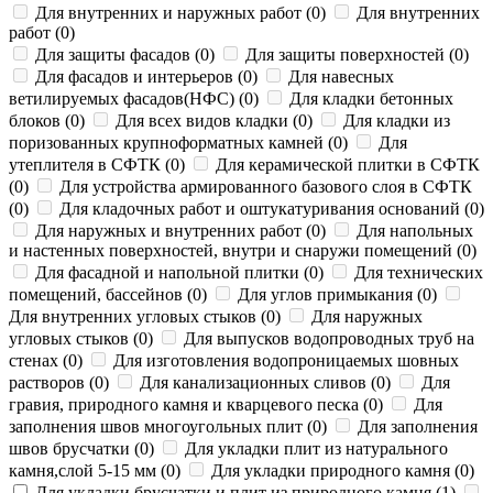
Для внутренних и наружных работ
(
0
)
Для внутренних
работ
(
0
)
Для защиты фасадов
(
0
)
Для защиты поверхностей
(
0
)
Для фасадов и интерьеров
(
0
)
Для навесных
ветилируемых фасадов(НФС)
(
0
)
Для кладки бетонных
блоков
(
0
)
Для всех видов кладки
(
0
)
Для кладки из
поризованных крупноформатных камней
(
0
)
Для
утеплителя в СФТК
(
0
)
Для керамической плитки в СФТК
(
0
)
Для устройства армированного базового слоя в СФТК
(
0
)
Для кладочных работ и оштукатуривания оснований
(
0
)
Для наружных и внутренних работ
(
0
)
Для напольных
и настенных поверхностей, внутри и снаружи помещений
(
0
)
Для фасадной и напольной плитки
(
0
)
Для технических
помещений, бассейнов
(
0
)
Для углов примыкания
(
0
)
Для внутренних угловых стыков
(
0
)
Для наружных
угловых стыков
(
0
)
Для выпусков водопроводных труб на
стенах
(
0
)
Для изготовления водопроницаемых шовных
растворов
(
0
)
Для канализационных сливов
(
0
)
Для
гравия, природного камня и кварцевого песка
(
0
)
Для
заполнения швов многоугольных плит
(
0
)
Для заполнения
швов брусчатки
(
0
)
Для укладки плит из натурального
камня,слой 5-15 мм
(
0
)
Для укладки природного камня
(
0
)
Для укладки брусчатки и плит из природного камня
(
1
)