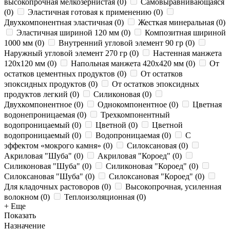
высокопрочная мелкозернистая
(
0
)
Самовыравнивающаяся
(
0
)
Эластичная готовая к применению
(
0
)
Двухкомпонентная эластичная
(
0
)
Жесткая минеральная
(
0
)
Эластичная шириной 120 мм
(
0
)
Композитная шириной
1000 мм
(
0
)
Внутренний угловой элемент 90 гр
(
0
)
Наружный угловой элемент 270 гр
(
0
)
Настенная манжета
120х120 мм
(
0
)
Напольная манжета 420х420 мм
(
0
)
От
остатков цементных продуктов
(
0
)
От остатков
эпоксидных продуктов
(
0
)
От остатков эпоксидных
продуктов легкий
(
0
)
Силиконовая
(
0
)
Двухкомпонентное
(
0
)
Однокомпонентное
(
0
)
Цветная
водонепроницаемая
(
0
)
Трехкомпонентный
водопроницаемый
(
0
)
Цветной
(
0
)
Цветной
водопроницаемый
(
0
)
Водопроницаемая
(
0
)
С
эффектом «мокрого камня»
(
0
)
Силоксановая
(
0
)
Акриловая "Шуба"
(
0
)
Акриловая "Короед"
(
0
)
Силиконовая "Шуба"
(
0
)
Силиконовая "Короед"
(
0
)
Силоксановая "Шуба"
(
0
)
Силоксановая "Короед"
(
0
)
Для кладочных растоворов
(
0
)
Высокопрочная, усиленная
волокном
(
0
)
Теплоизоляционная
(
0
)
+ Еще
Показать
Назначение