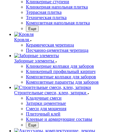
Клинкерные ступени
Клинкерная напольная плитка
Террасная плитка
Техническая плитка
Композитная напольная плитка
Еще
Кровля
Керамическая черепица
Песчанно-цементная черепица
Заборные элементы
Клинкерные колпаки для заборов
Клинкерный профильный кирпич
Композитные колпаки для заборов
Композитные парапеты для заборов
Строительные смеси, клеи, затирки
Кладочные смеси
Затирки цементные
Смеси для мощения
Плиточный клей
Клеевые и армирующие составы
Еще