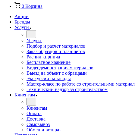
0
Корзина
Акции
Бренды
Услуги
Услуги
Подбор и расчет материалов
Заказ образцов и планшетов
Распил кирпича
Бесплатное хранение
Видеодемонстрация материалов
Выезд на объект с образцами
Экскурсии на заводы
Мастер-класс по работе со строительными материа
Технический надзор за строительством
Клиентам
Клиентам
Оплата
Доставка
Самовывоз
Обмен и возврат