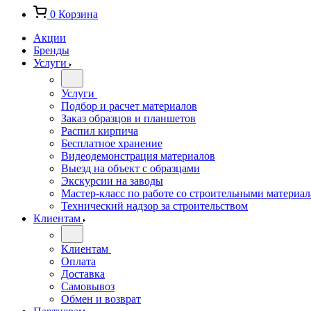
0
Корзина
Акции
Бренды
Услуги
Услуги
Подбор и расчет материалов
Заказ образцов и планшетов
Распил кирпича
Бесплатное хранение
Видеодемонстрация материалов
Выезд на объект с образцами
Экскурсии на заводы
Мастер-класс по работе со строительными материа
Технический надзор за строительством
Клиентам
Клиентам
Оплата
Доставка
Самовывоз
Обмен и возврат