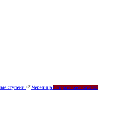
ые ступени
Черепица
Открыть весь каталог