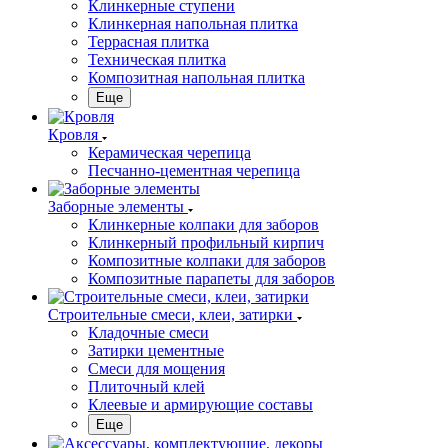
Клинкерные ступени
Клинкерная напольная плитка
Террасная плитка
Техническая плитка
Композитная напольная плитка
Еще
Кровля
Керамическая черепица
Песчанно-цементная черепица
Заборные элементы
Клинкерные колпаки для заборов
Клинкерный профильный кирпич
Композитные колпаки для заборов
Композитные парапеты для заборов
Строительные смеси, клеи, затирки
Кладочные смеси
Затирки цементные
Смеси для мощения
Плиточный клей
Клеевые и армирующие составы
Еще