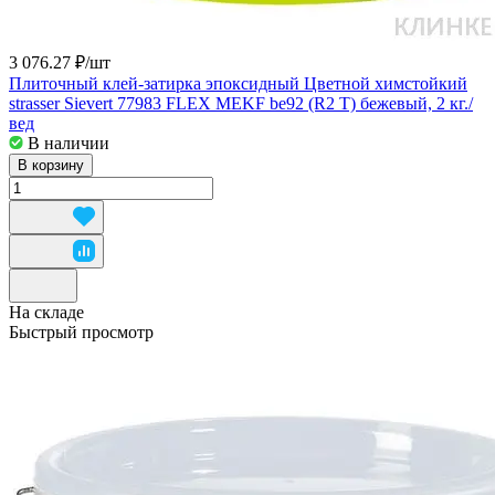
3 076.27 ₽/
шт
Плиточный клей-затирка эпоксидный Цветной химстойкий
strasser Sievert 77983 FLEX MEKF be92 (R2 T) бежевый, 2 кг./
вед
В наличии
В корзину
На складе
Быстрый просмотр