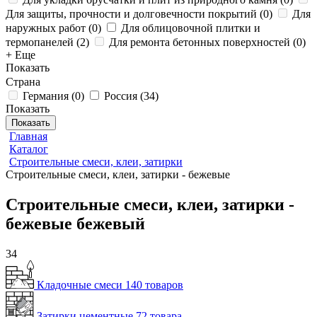
Для защиты, прочности и долговечности покрытий
(
0
)
Для
наружных работ
(
0
)
Для облицовочной плитки и
термопанелей
(
2
)
Для ремонта бетонных поверхностей
(
0
)
+ Еще
Показать
Страна
Германия
(
0
)
Россия
(
34
)
Показать
Показать
Главная
Каталог
Строительные смеси, клеи, затирки
Строительные смеси, клеи, затирки - бежевые
Строительные смеси, клеи, затирки -
бежевые бежевый
34
Кладочные смеси
140 товаров
Затирки цементные
72 товара