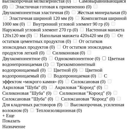
высокопрочная мелкозернистая
(
0
)
Самовыравнивающаяся
(
0
)
Эластичная готовая к применению
(
0
)
Двухкомпонентная эластичная
(
0
)
Жесткая минеральная
(
0
)
Эластичная шириной 120 мм
(
0
)
Композитная шириной
1000 мм
(
0
)
Внутренний угловой элемент 90 гр
(
0
)
Наружный угловой элемент 270 гр
(
0
)
Настенная манжета
120х120 мм
(
0
)
Напольная манжета 420х420 мм
(
0
)
От
остатков цементных продуктов
(
0
)
От остатков
эпоксидных продуктов
(
0
)
От остатков эпоксидных
продуктов легкий
(
0
)
Силиконовая
(
0
)
Двухкомпонентное
(
0
)
Однокомпонентное
(
0
)
Цветная
водонепроницаемая
(
1
)
Трехкомпонентный
водопроницаемый
(
0
)
Цветной
(
0
)
Цветной
водопроницаемый
(
0
)
Водопроницаемая
(
0
)
С
эффектом «мокрого камня»
(
0
)
Силоксановая
(
0
)
Акриловая "Шуба"
(
0
)
Акриловая "Короед"
(
0
)
Силиконовая "Шуба"
(
0
)
Силиконовая "Короед"
(
0
)
Силоксановая "Шуба"
(
0
)
Силоксановая "Короед"
(
0
)
Для кладочных растоворов
(
0
)
Высокопрочная, усиленная
волокном
(
0
)
Теплоизоляционная
(
0
)
+ Еще
Показать
Назначение