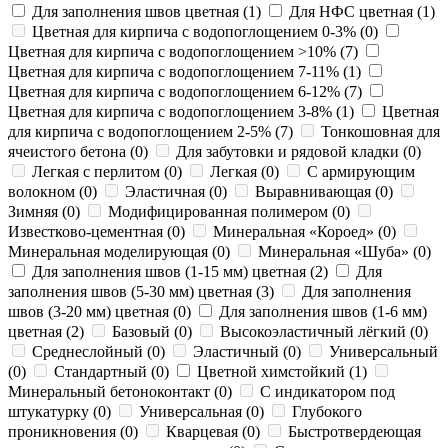
Для заполнения швов цветная
(
1
)
Для НФС цветная
(
1
)
Цветная для кирпича с водопоглощением 0-3%
(
0
)
Цветная для кирпича с водопоглощением >10%
(
7
)
Цветная для кирпича с водопоглощением 7-11%
(
1
)
Цветная для кирпича с водопоглощением 6-12%
(
7
)
Цветная для кирпича с водопоглощением 3-8%
(
1
)
Цветная
для кирпича с водопоглощением 2-5%
(
7
)
Тонкошовная для
ячеистого бетона
(
0
)
Для забутовки и рядовой кладки
(
0
)
Легкая с перлитом
(
0
)
Легкая
(
0
)
С армирующим
волокном
(
0
)
Эластичная
(
0
)
Выравнивающая
(
0
)
Зимняя
(
0
)
Модифицированная полимером
(
0
)
Известково-цементная
(
0
)
Минеральная «Короед»
(
0
)
Минеральная моделирующая
(
0
)
Минеральная «Шуба»
(
0
)
Для заполнения швов (1-15 мм) цветная
(
2
)
Для
заполнения швов (5-30 мм) цветная
(
3
)
Для заполнения
швов (3-20 мм) цветная
(
0
)
Для заполнения швов (1-6 мм)
цветная
(
2
)
Базовый
(
0
)
Высокоэластичный лёгкий
(
0
)
Среднеслойный
(
0
)
Эластичный
(
0
)
Универсальный
(
0
)
Стандартный
(
0
)
Цветной химстойкий
(
1
)
Минеральный бетоноконтакт
(
0
)
С индикатором под
штукатурку
(
0
)
Универсальная
(
0
)
Глубокого
проникновения
(
0
)
Кварцевая
(
0
)
Быстротвердеющая