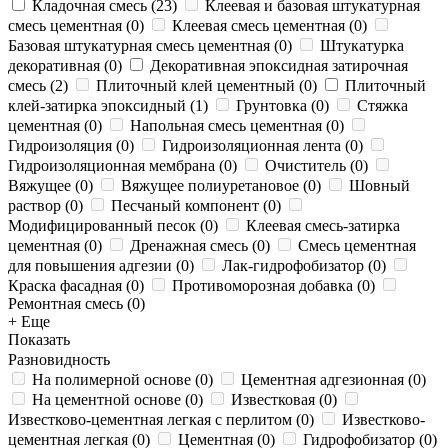
Кладочная смесь
(
23
)
Клеевая и базовая штукатурная
смесь цементная
(
0
)
Клеевая смесь цементная
(
0
)
Базовая штукатурная смесь цементная
(
0
)
Штукатурка
декоративная
(
0
)
Декоративная эпоксидная затирочная
смесь
(
2
)
Плиточный клей цементный
(
0
)
Плиточный
клей-затирка эпоксидный
(
1
)
Грунтовка
(
0
)
Стяжка
цементная
(
0
)
Напольная смесь цементная
(
0
)
Гидроизоляция
(
0
)
Гидроизоляционная лента
(
0
)
Гидроизоляционная мембрана
(
0
)
Очиститель
(
0
)
Вяжущее
(
0
)
Вяжущее полиуретановое
(
0
)
Шовный
раствор
(
0
)
Песчаный компонент
(
0
)
Модифицированный песок
(
0
)
Клеевая смесь-затирка
цементная
(
0
)
Дренажная смесь
(
0
)
Смесь цементная
для повышения адгезии
(
0
)
Лак-гидрофобизатор
(
0
)
Краска фасадная
(
0
)
Противоморозная добавка
(
0
)
Ремонтная смесь
(
0
)
+ Еще
Показать
Разновидность
На полимерной основе
(
0
)
Цементная адгезионная
(
0
)
На цементной основе
(
0
)
Известковая
(
0
)
Известково-цементная легкая с перлитом
(
0
)
Известково-
цементная легкая
(
0
)
Цементная
(
0
)
Гидрофобизатор
(
0
)