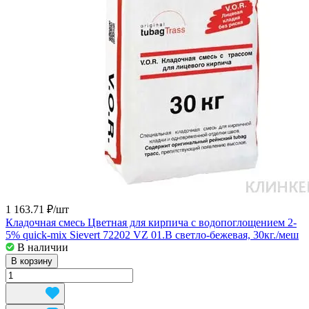
1 163.71 ₽/
шт
Кладочная смесь Цветная для кирпича с водопоглощением 2-
5% quick-mix Sievert 72202 VZ 01.B светло-бежевая, 30кг./меш
В наличии
В корзину