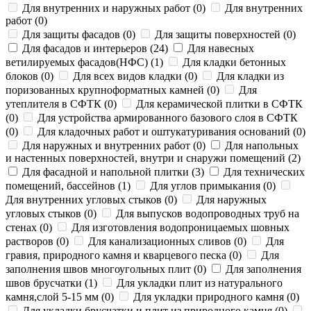
Для внутренних и наружных работ
(
0
)
Для внутренних
работ
(
0
)
Для защиты фасадов
(
0
)
Для защиты поверхностей
(
0
)
Для фасадов и интерьеров
(
24
)
Для навесных
ветилируемых фасадов(НФС)
(
1
)
Для кладки бетонных
блоков
(
0
)
Для всех видов кладки
(
0
)
Для кладки из
поризованных крупноформатных камней
(
0
)
Для
утеплителя в СФТК
(
0
)
Для керамической плитки в СФТК
(
0
)
Для устройства армированного базового слоя в СФТК
(
0
)
Для кладочных работ и оштукатуривания оснований
(
0
)
Для наружных и внутренних работ
(
0
)
Для напольных
и настенных поверхностей, внутри и снаружи помещений
(
2
)
Для фасадной и напольной плитки
(
3
)
Для технических
помещений, бассейнов
(
1
)
Для углов примыкания
(
0
)
Для внутренних угловых стыков
(
0
)
Для наружных
угловых стыков
(
0
)
Для выпусков водопроводных труб на
стенах
(
0
)
Для изготовления водопроницаемых шовных
растворов
(
0
)
Для канализационных сливов
(
0
)
Для
гравия, природного камня и кварцевого песка
(
0
)
Для
заполнения швов многоугольных плит
(
0
)
Для заполнения
швов брусчатки
(
1
)
Для укладки плит из натурального
камня,слой 5-15 мм
(
0
)
Для укладки природного камня
(
0
)
Для укладки брусчатки и плит из природного камня
(
0
)