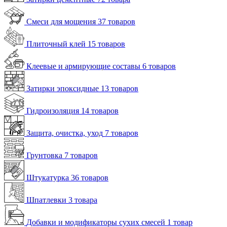
Смеси для мощения
37 товаров
Плиточный клей
15 товаров
Клеевые и армирующие составы
6 товаров
Затирки эпоксидные
13 товаров
Гидроизоляция
14 товаров
Защита, очистка, уход
7 товаров
Грунтовка
7 товаров
Штукатурка
36 товаров
Шпатлевки
3 товара
Добавки и модификаторы сухих смесей
1 товар