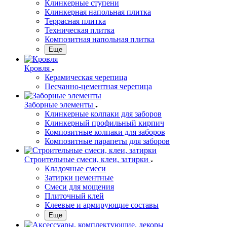
Клинкерные ступени
Клинкерная напольная плитка
Террасная плитка
Техническая плитка
Композитная напольная плитка
Еще
Кровля
Керамическая черепица
Песчанно-цементная черепица
Заборные элементы
Клинкерные колпаки для заборов
Клинкерный профильный кирпич
Композитные колпаки для заборов
Композитные парапеты для заборов
Строительные смеси, клеи, затирки
Кладочные смеси
Затирки цементные
Смеси для мощения
Плиточный клей
Клеевые и армирующие составы
Еще