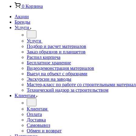
0
Корзина
Акции
Бренды
Услуги
Услуги
Подбор и расчет материалов
Заказ образцов и планшетов
Распил кирпича
Бесплатное хранение
Видеодемонстрация материалов
Выезд на объект с образцами
Экскурсии на заводы
Мастер-класс по работе со строительными материа
Технический надзор за строительством
Клиентам
Клиентам
Оплата
Доставка
Самовывоз
Обмен и возврат