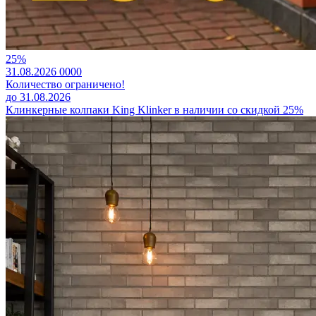
25%
31.08.2026
0
0
0
0
Количество ограничено!
до 31.08.2026
Клинкерные колпаки King Klinker в наличии со скидкой 25%