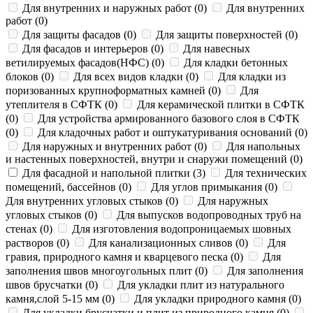
Для внутренних и наружных работ
(
0
)
Для внутренних
работ
(
0
)
Для защиты фасадов
(
0
)
Для защиты поверхностей
(
0
)
Для фасадов и интерьеров
(
0
)
Для навесных
ветилируемых фасадов(НФС)
(
0
)
Для кладки бетонных
блоков
(
0
)
Для всех видов кладки
(
0
)
Для кладки из
поризованных крупноформатных камней
(
0
)
Для
утеплителя в СФТК
(
0
)
Для керамической плитки в СФТК
(
0
)
Для устройства армированного базового слоя в СФТК
(
0
)
Для кладочных работ и оштукатуривания оснований
(
0
)
Для наружных и внутренних работ
(
0
)
Для напольных
и настенных поверхностей, внутри и снаружи помещений
(
0
)
Для фасадной и напольной плитки
(
3
)
Для технических
помещений, бассейнов
(
0
)
Для углов примыкания
(
0
)
Для внутренних угловых стыков
(
0
)
Для наружных
угловых стыков
(
0
)
Для выпусков водопроводных труб на
стенах
(
0
)
Для изготовления водопроницаемых шовных
растворов
(
0
)
Для канализационных сливов
(
0
)
Для
гравия, природного камня и кварцевого песка
(
0
)
Для
заполнения швов многоугольных плит
(
0
)
Для заполнения
швов брусчатки
(
0
)
Для укладки плит из натурального
камня,слой 5-15 мм
(
0
)
Для укладки природного камня
(
0
)
Для укладки брусчатки и плит из природного камня
(
0
)