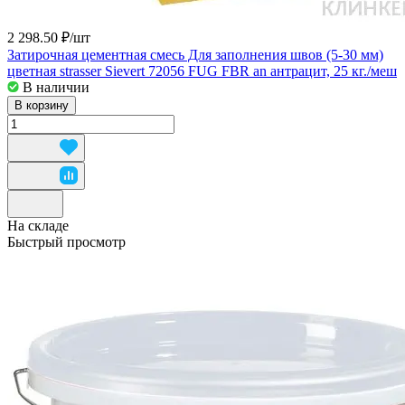
2 298.50 ₽/
шт
Затирочная цементная смесь Для заполнения швов (5-30 мм)
цветная strasser Sievert 72056 FUG FBR an антрацит, 25 кг./меш
В наличии
В корзину
На складе
Быстрый просмотр