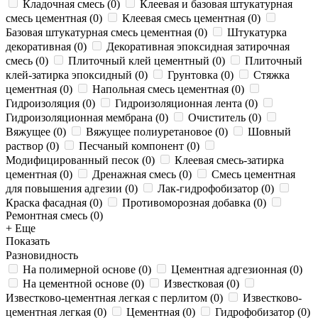
Кладочная смесь
(
0
)
Клеевая и базовая штукатурная
смесь цементная
(
0
)
Клеевая смесь цементная
(
0
)
Базовая штукатурная смесь цементная
(
0
)
Штукатурка
декоративная
(
0
)
Декоративная эпоксидная затирочная
смесь
(
0
)
Плиточный клей цементный
(
0
)
Плиточный
клей-затирка эпоксидный
(
0
)
Грунтовка
(
0
)
Стяжка
цементная
(
0
)
Напольная смесь цементная
(
0
)
Гидроизоляция
(
0
)
Гидроизоляционная лента
(
0
)
Гидроизоляционная мембрана
(
0
)
Очиститель
(
0
)
Вяжущее
(
0
)
Вяжущее полиуретановое
(
0
)
Шовный
раствор
(
0
)
Песчаный компонент
(
0
)
Модифицированный песок
(
0
)
Клеевая смесь-затирка
цементная
(
0
)
Дренажная смесь
(
0
)
Смесь цементная
для повышения адгезии
(
0
)
Лак-гидрофобизатор
(
0
)
Краска фасадная
(
0
)
Противоморозная добавка
(
0
)
Ремонтная смесь
(
0
)
+ Еще
Показать
Разновидность
На полимерной основе
(
0
)
Цементная адгезионная
(
0
)
На цементной основе
(
0
)
Известковая
(
0
)
Известково-цементная легкая с перлитом
(
0
)
Известково-
цементная легкая
(
0
)
Цементная
(
0
)
Гидрофобизатор
(
0
)