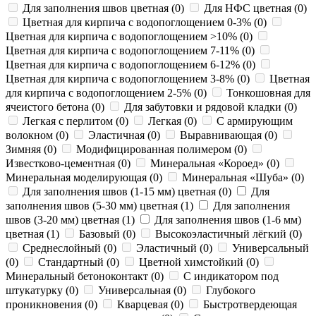
Для заполнения швов цветная
(
0
)
Для НФС цветная
(
0
)
Цветная для кирпича с водопоглощением 0-3%
(
0
)
Цветная для кирпича с водопоглощением >10%
(
0
)
Цветная для кирпича с водопоглощением 7-11%
(
0
)
Цветная для кирпича с водопоглощением 6-12%
(
0
)
Цветная для кирпича с водопоглощением 3-8%
(
0
)
Цветная
для кирпича с водопоглощением 2-5%
(
0
)
Тонкошовная для
ячеистого бетона
(
0
)
Для забутовки и рядовой кладки
(
0
)
Легкая с перлитом
(
0
)
Легкая
(
0
)
С армирующим
волокном
(
0
)
Эластичная
(
0
)
Выравнивающая
(
0
)
Зимняя
(
0
)
Модифицированная полимером
(
0
)
Известково-цементная
(
0
)
Минеральная «Короед»
(
0
)
Минеральная моделирующая
(
0
)
Минеральная «Шуба»
(
0
)
Для заполнения швов (1-15 мм) цветная
(
0
)
Для
заполнения швов (5-30 мм) цветная
(
1
)
Для заполнения
швов (3-20 мм) цветная
(
1
)
Для заполнения швов (1-6 мм)
цветная
(
1
)
Базовый
(
0
)
Высокоэластичный лёгкий
(
0
)
Среднеслойный
(
0
)
Эластичный
(
0
)
Универсальный
(
0
)
Стандартный
(
0
)
Цветной химстойкий
(
0
)
Минеральный бетоноконтакт
(
0
)
С индикатором под
штукатурку
(
0
)
Универсальная
(
0
)
Глубокого
проникновения
(
0
)
Кварцевая
(
0
)
Быстротвердеющая