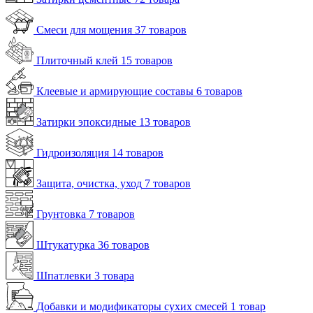
Смеси для мощения
37 товаров
Плиточный клей
15 товаров
Клеевые и армирующие составы
6 товаров
Затирки эпоксидные
13 товаров
Гидроизоляция
14 товаров
Защита, очистка, уход
7 товаров
Грунтовка
7 товаров
Штукатурка
36 товаров
Шпатлевки
3 товара
Добавки и модификаторы сухих смесей
1 товар