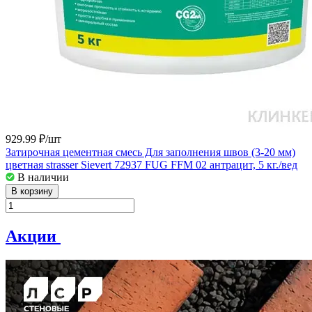
929.99 ₽/
шт
Затирочная цементная смесь Для заполнения швов (3-20 мм)
цветная strasser Sievert 72937 FUG FFM 02 антрацит, 5 кг./вед
В наличии
В корзину
Акции