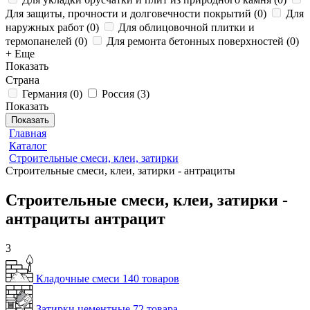
Для защиты, прочности и долговечности покрытий
(
0
)
Для
наружных работ
(
0
)
Для облицовочной плитки и
термопанелей
(
0
)
Для ремонта бетонных поверхностей
(
0
)
+ Еще
Показать
Страна
Германия
(
0
)
Россия
(
3
)
Показать
Показать
Главная
Каталог
Строительные смеси, клеи, затирки
Строительные смеси, клеи, затирки - антрациты
Строительные смеси, клеи, затирки -
антрациты антрацит
3
Кладочные смеси
140 товаров
Затирки цементные
72 товара