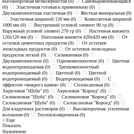
высокопрочная мелкозернистая
(
0
)
Самовыравнивающаяся
(
0
)
Эластичная готовая к применению
(
0
)
Двухкомпонентная эластичная
(
0
)
Жесткая минеральная
(
0
)
Эластичная шириной 120 мм
(
0
)
Композитная шириной
1000 мм
(
0
)
Внутренний угловой элемент 90 гр
(
0
)
Наружный угловой элемент 270 гр
(
0
)
Настенная манжета
120х120 мм
(
0
)
Напольная манжета 420х420 мм
(
0
)
От
остатков цементных продуктов
(
0
)
От остатков
эпоксидных продуктов
(
0
)
От остатков эпоксидных
продуктов легкий
(
0
)
Силиконовая
(
0
)
Двухкомпонентное
(
0
)
Однокомпонентное
(
0
)
Цветная
водонепроницаемая
(
0
)
Трехкомпонентный
водопроницаемый
(
0
)
Цветной
(
0
)
Цветной
водопроницаемый
(
0
)
Водопроницаемая
(
0
)
С
эффектом «мокрого камня»
(
0
)
Силоксановая
(
0
)
Акриловая "Шуба"
(
0
)
Акриловая "Короед"
(
0
)
Силиконовая "Шуба"
(
0
)
Силиконовая "Короед"
(
0
)
Силоксановая "Шуба"
(
0
)
Силоксановая "Короед"
(
0
)
Для кладочных растоворов
(
0
)
Высокопрочная, усиленная
волокном
(
0
)
Теплоизоляционная
(
0
)
+ Еще
Показать
Назначение