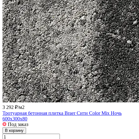
3 292 ₽/
м2
Тротуарная бетонная плитка Braer Сити Color Mix Ночь
600x300x80
Под заказ
В корзину