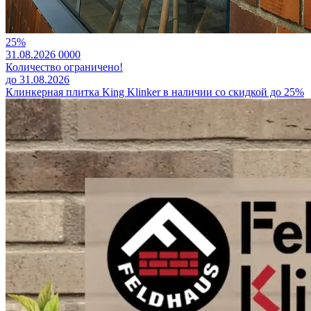
25%
31.08.2026
0
0
0
0
Количество ограничено!
до 31.08.2026
Клинкерная плитка King Klinker в наличии со скидкой до 25%