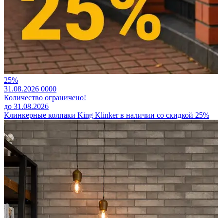
25%
31.08.2026
0
0
0
0
Количество ограничено!
до 31.08.2026
Клинкерные колпаки King Klinker в наличии со скидкой 25%