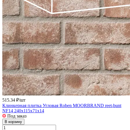
515.34 ₽/
шт
Клинкерная плитка Угловая Roben MOORBRAND reet-bunt
NF14 240x115x71x14
Под заказ
В корзину