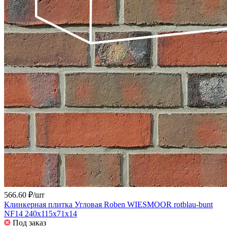
566.60 ₽/
шт
Клинкерная плитка Угловая Roben WIESMOOR rotblau-bunt
NF14 240x115x71x14
Под заказ