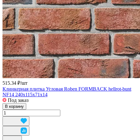
515.34 ₽/
шт
Клинкерная плитка Угловая Roben FORMBACK hellrot-bunt
NF14 240x115x71x14
Под заказ
В корзину