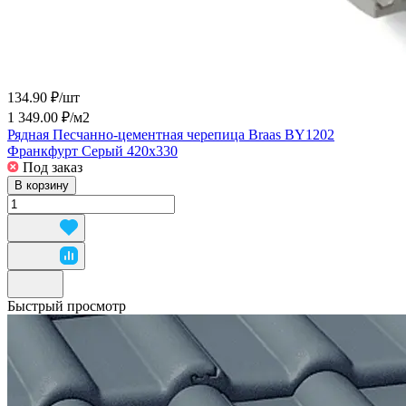
134.90 ₽/
шт
1 349.00 ₽/
м2
Рядная Песчанно-цементная черепица Braas BY1202
Франкфурт Серый 420х330
Под заказ
В корзину
Быстрый просмотр