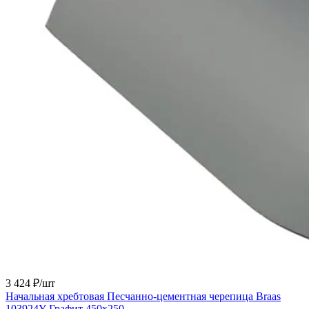
3 424 ₽/
шт
Начальная хребтовая Песчанно-цементная черепица Braas
103924Y Графит 450х250