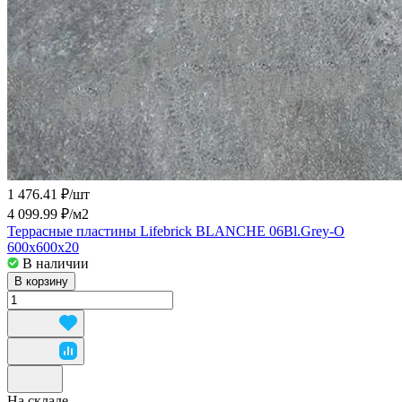
1 476.41 ₽/
шт
4 099.99 ₽/
м2
Террасные пластины Lifebrick BLANCHE 06Bl.Grey-О
600x600x20
В наличии
В корзину
На складе