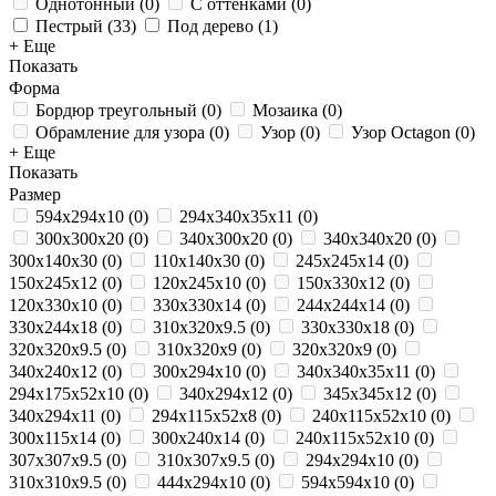
Однотонный
(
0
)
С оттенками
(
0
)
Пестрый
(
33
)
Под дерево
(
1
)
+ Еще
Показать
Форма
Бордюр треугольный
(
0
)
Мозаика
(
0
)
Обрамление для узора
(
0
)
Узор
(
0
)
Узор Octagon
(
0
)
+ Еще
Показать
Размер
594х294х10
(
0
)
294х340х35х11
(
0
)
300х300х20
(
0
)
340х300х20
(
0
)
340х340х20
(
0
)
300х140х30
(
0
)
110х140х30
(
0
)
245x245x14
(
0
)
150x245x12
(
0
)
120x245x10
(
0
)
150x330x12
(
0
)
120x330x10
(
0
)
330x330x14
(
0
)
244x244x14
(
0
)
330x244x18
(
0
)
310x320x9.5
(
0
)
330x330x18
(
0
)
320x320x9.5
(
0
)
310x320x9
(
0
)
320x320x9
(
0
)
340x240x12
(
0
)
300x294x10
(
0
)
340х340х35х11
(
0
)
294x175x52x10
(
0
)
340x294x12
(
0
)
345x345x12
(
0
)
340х294х11
(
0
)
294х115х52х8
(
0
)
240x115x52x10
(
0
)
300x115x14
(
0
)
300x240x14
(
0
)
240х115х52х10
(
0
)
307x307x9.5
(
0
)
310x307x9.5
(
0
)
294x294x10
(
0
)
310x310x9.5
(
0
)
444x294x10
(
0
)
594х594х10
(
0
)