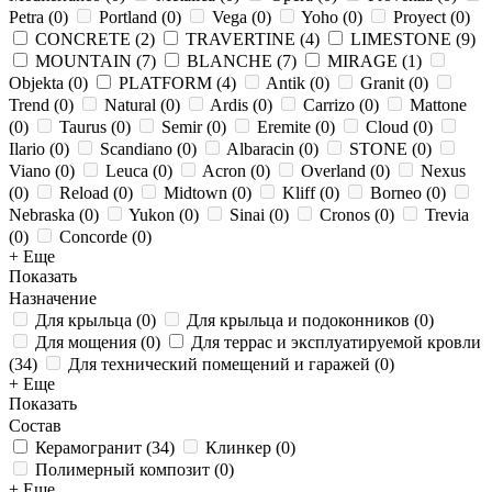
Petra
(
0
)
Portland
(
0
)
Vega
(
0
)
Yoho
(
0
)
Proyect
(
0
)
CONCRETE
(
2
)
TRAVERTINE
(
4
)
LIMESTONE
(
9
)
MOUNTAIN
(
7
)
BLANCHE
(
7
)
MIRAGE
(
1
)
Objekta
(
0
)
PLATFORM
(
4
)
Antik
(
0
)
Granit
(
0
)
Trend
(
0
)
Natural
(
0
)
Ardis
(
0
)
Carrizo
(
0
)
Mattone
(
0
)
Taurus
(
0
)
Semir
(
0
)
Eremite
(
0
)
Cloud
(
0
)
Ilario
(
0
)
Scandiano
(
0
)
Albaracin
(
0
)
STONE
(
0
)
Viano
(
0
)
Leuca
(
0
)
Acron
(
0
)
Overland
(
0
)
Nexus
(
0
)
Reload
(
0
)
Midtown
(
0
)
Kliff
(
0
)
Borneo
(
0
)
Nebraska
(
0
)
Yukon
(
0
)
Sinai
(
0
)
Cronos
(
0
)
Trevia
(
0
)
Concorde
(
0
)
+ Еще
Показать
Назначение
Для крыльца
(
0
)
Для крыльца и подоконников
(
0
)
Для мощения
(
0
)
Для террас и эксплуатируемой кровли
(
34
)
Для технический помещений и гаражей
(
0
)
+ Еще
Показать
Состав
Керамогранит
(
34
)
Клинкер
(
0
)
Полимерный композит
(
0
)
+ Еще