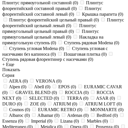
Плинтус прямоугольной составной
(
0
)
Плинтус
флорентийский составной правый
(
0
)
Плинтус
флорентийский составной левый
(
0
)
Крышка парапета
(
0
)
Плинтус флорентийский цельный правый
(
0
)
Плинтус
флорентийский цельный левый
(
0
)
Плинтус
прямоугольный цельный правый
(
0
)
Плинтус
прямоугольный цельный левый
(
0
)
Накладка на
прямоугольную ступень
(
0
)
Ступень рядовая Modena
(
0
)
Ступень угловая Modena
(
0
)
Ступень угловая с
насечками без капиноса
(
0
)
Пошаговая плитка
(
0
)
Ступень рядовая флорентинер с насечками
(
0
)
+ Еще
Показать
Серия
AERA
(
0
)
VERONA
(
0
)
Alpen
(
0
)
Abell
(
0
)
EPOS
(
0
)
EURAMIC CAVAR
(
0
)
GRAVEL BLEND
(
0
)
ROCCIA
(
0
)
ROCCIA
NEXT
(
0
)
SELECTED
(
0
)
TERRA
(
0
)
ASAR
(
0
)
DURO
(
0
)
ZOE
(
0
)
ATRIUM
(
0
)
ATRIUM LOFT
(
0
)
Cosmos
(
0
)
EURAMIC RETRO
(
0
)
MONMARTE
(
0
)
Albaroc
(
0
)
Alhamar
(
0
)
Ardenas
(
0
)
Bedford
(
0
)
Essenza
(
0
)
Imperial
(
0
)
Lizana
(
0
)
Marbles
(
0
)
Mediterraneo
(
0
)
Metalica
(
0
)
Opera
(
0
)
Provenza
(
0
)