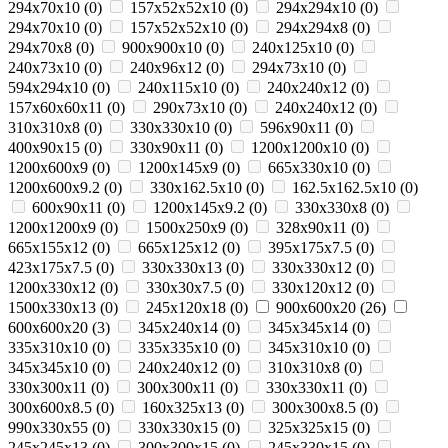
294x70x10
(
0
)
157x52x52x10
(
0
)
294х294х10
(
0
)
294х70х10
(
0
)
157х52х52x10
(
0
)
294x294x8
(
0
)
294х70х8
(
0
)
900х900х10
(
0
)
240х125х10
(
0
)
240x73x10
(
0
)
240x96x12
(
0
)
294х73х10
(
0
)
594x294x10
(
0
)
240x115x10
(
0
)
240x240x12
(
0
)
157x60x60x11
(
0
)
290х73х10
(
0
)
240х240х12
(
0
)
310x310x8
(
0
)
330x330x10
(
0
)
596x90x11
(
0
)
400x90x15
(
0
)
330x90x11
(
0
)
1200x1200x10
(
0
)
1200x600x9
(
0
)
1200x145x9
(
0
)
665x330x10
(
0
)
1200x600x9.2
(
0
)
330x162.5x10
(
0
)
162.5x162.5x10
(
0
)
600x90x11
(
0
)
1200x145x9.2
(
0
)
330x330x8
(
0
)
1200x1200x9
(
0
)
1500x250x9
(
0
)
328x90x11
(
0
)
665x155x12
(
0
)
665x125x12
(
0
)
395x175x7.5
(
0
)
423x175x7.5
(
0
)
330x330x13
(
0
)
330x330x12
(
0
)
1200x330x12
(
0
)
330x30x7.5
(
0
)
330x120x12
(
0
)
1500x330x13
(
0
)
245x120x18
(
0
)
900x600x20
(
26
)
600x600x20
(
3
)
345х240х14
(
0
)
345х345х14
(
0
)
335х310х10
(
0
)
335х335х10
(
0
)
345х310х10
(
0
)
345х345х10
(
0
)
240х240x12
(
0
)
310х310x8
(
0
)
330x300x11
(
0
)
300x300x11
(
0
)
330x330x11
(
0
)
300x600x8.5
(
0
)
160x325x13
(
0
)
300x300x8.5
(
0
)
990х330х55
(
0
)
330x330x15
(
0
)
325x325x15
(
0
)
245x245x13
(
0
)
300x300x15
(
0
)
245x330x15
(
0
)