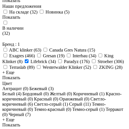
Показать
Наши предложения
На складе
(
32
)
Новинка
(
5
)
Показать
В наличии
(
32
)
Бренд
: 1
ABC klinker
(
63
)
Canada Gres Natura
(
15
)
Exagres
(
466
)
Gresan
(
19
)
Interbau
(
34
)
King
Klinker
(
8
)
Lifebrick
(
34
)
Paradyz
(
176
)
Stroeher
(
306
)
Terraslab
(
89
)
Westerwalder Klinker
(
52
)
ZKING
(
28
)
+ Еще
Показать
Цвет
Антрацит (
0
)
Бежевый (
3
)
Белый (
4
)
Бордовый (
0
)
Желтый (
0
)
Коричневый (
1
)
Красно-
коричневый (
0
)
Красный (
0
)
Оранжевый (
0
)
Светло-
коричневый (
6
)
Светло-серый (
1
)
Серый (
11
)
Темно-
коричневый (
0
)
Темно-красный (
0
)
Темно-серый (
1
)
Терракот
(
0
)
Черный (
7
)
+ Еще
Показать