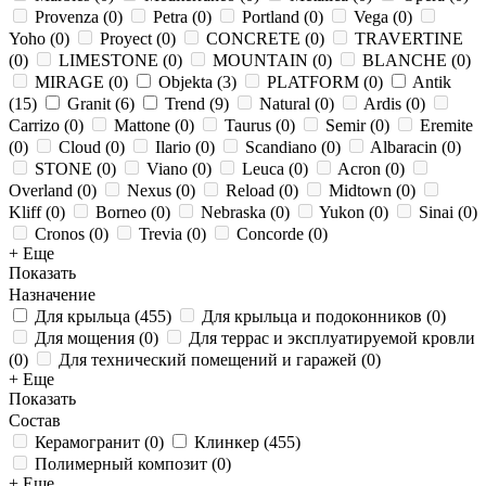
Provenza
(
0
)
Petra
(
0
)
Portland
(
0
)
Vega
(
0
)
Yoho
(
0
)
Proyect
(
0
)
CONCRETE
(
0
)
TRAVERTINE
(
0
)
LIMESTONE
(
0
)
MOUNTAIN
(
0
)
BLANCHE
(
0
)
MIRAGE
(
0
)
Objekta
(
3
)
PLATFORM
(
0
)
Antik
(
15
)
Granit
(
6
)
Trend
(
9
)
Natural
(
0
)
Ardis
(
0
)
Carrizo
(
0
)
Mattone
(
0
)
Taurus
(
0
)
Semir
(
0
)
Eremite
(
0
)
Cloud
(
0
)
Ilario
(
0
)
Scandiano
(
0
)
Albaracin
(
0
)
STONE
(
0
)
Viano
(
0
)
Leuca
(
0
)
Acron
(
0
)
Overland
(
0
)
Nexus
(
0
)
Reload
(
0
)
Midtown
(
0
)
Kliff
(
0
)
Borneo
(
0
)
Nebraska
(
0
)
Yukon
(
0
)
Sinai
(
0
)
Cronos
(
0
)
Trevia
(
0
)
Concorde
(
0
)
+ Еще
Показать
Назначение
Для крыльца
(
455
)
Для крыльца и подоконников
(
0
)
Для мощения
(
0
)
Для террас и эксплуатируемой кровли
(
0
)
Для технический помещений и гаражей
(
0
)
+ Еще
Показать
Состав
Керамогранит
(
0
)
Клинкер
(
455
)
Полимерный композит
(
0
)
+ Еще