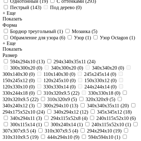
Однотонный
(
19
)
С оттенками
(
293
)
Пестрый
(
143
)
Под дерево
(
0
)
+ Еще
Показать
Форма
Бордюр треугольный
(
1
)
Мозаика
(
5
)
Обрамление для узора
(
6
)
Узор
(
1
)
Узор Octagon
(
1
)
+ Еще
Показать
Размер
594х294х10
(
13
)
294х340х35х11
(
24
)
300х300х20
(
0
)
340х300х20
(
0
)
340х340х20
(
0
)
300х140х30
(
0
)
110х140х30
(
0
)
245x245x14
(
0
)
150x245x12
(
0
)
120x245x10
(
0
)
150x330x12
(
0
)
120x330x10
(
0
)
330x330x14
(
0
)
244x244x14
(
0
)
330x244x18
(
0
)
310x320x9.5
(
22
)
330x330x18
(
0
)
320x320x9.5
(
22
)
310x320x9
(
5
)
320x320x9
(
5
)
340x240x12
(
3
)
300x294x10
(
13
)
340х340х35х11
(
20
)
294x175x52x10
(
24
)
340x294x12
(
12
)
345x345x12
(
18
)
340х294х11
(
3
)
294х115х52х8
(
4
)
240x115x52x10
(
6
)
300x115x14
(
1
)
300x240x14
(
1
)
240х115х52х10
(
1
)
307x307x9.5
(
4
)
310x307x9.5
(
4
)
294x294x10
(
19
)
310x310x9.5
(
19
)
444x294x10
(
9
)
594х594х10
(
1
)