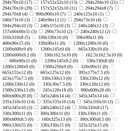
294x70x10
(
17
)
157x52x52x10
(
13
)
294х294х10
(
21
)
294х70х10
(
29
)
157х52х52x10
(
11
)
294x294x8
(
7
)
294х70х8
(
4
)
900х900х10
(
7
)
240х125х10
(
1
)
240x73x10
(
3
)
240x96x12
(
1
)
294х73х10
(
4
)
594x294x10
(
3
)
240x115x10
(
3
)
240x240x12
(
3
)
157x60x60x11
(
3
)
290х73х10
(
2
)
240х240х12
(
2
)
310x310x8
(
5
)
330x330x10
(
0
)
596x90x11
(
0
)
400x90x15
(
0
)
330x90x11
(
0
)
1200x1200x10
(
0
)
1200x600x9
(
0
)
1200x145x9
(
0
)
665x330x10
(
0
)
1200x600x9.2
(
0
)
330x162.5x10
(
0
)
162.5x162.5x10
(
0
)
600x90x11
(
0
)
1200x145x9.2
(
0
)
330x330x8
(
0
)
1200x1200x9
(
0
)
1500x250x9
(
0
)
328x90x11
(
0
)
665x155x12
(
0
)
665x125x12
(
0
)
395x175x7.5
(
0
)
423x175x7.5
(
0
)
330x330x13
(
0
)
330x330x12
(
0
)
1200x330x12
(
0
)
330x30x7.5
(
0
)
330x120x12
(
0
)
1500x330x13
(
0
)
245x120x18
(
0
)
900x600x20
(
0
)
600x600x20
(
0
)
345х240х14
(
4
)
345х345х14
(
4
)
335х310х10
(
14
)
335х335х10
(
14
)
345х310х10
(
3
)
345х345х10
(
3
)
240х240x12
(
4
)
310х310x8
(
17
)
330x300x11
(
0
)
300x300x11
(
0
)
330x330x11
(
0
)
300x600x8.5
(
0
)
160x325x13
(
0
)
300x300x8.5
(
0
)
990х330х55
(
0
)
330x330x15
(
0
)
325x325x15
(
0
)
245x245x13
(
0
)
300x300x15
(
0
)
245x330x15
(
0
)