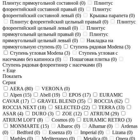
Плинтус прямоугольной составной
(
0
)
Плинтус
флорентийский составной правый
(
0
)
Плинтус
флорентийский составной левый
(
0
)
Крышка парапета
(
0
)
Плинтус флорентийский цельный правый
(
0
)
Плинтус
флорентийский цельный левый
(
0
)
Плинтус
прямоугольный цельный правый
(
0
)
Плинтус
прямоугольный цельный левый
(
0
)
Накладка на
прямоугольную ступень
(
0
)
Ступень рядовая Modena
(
3
)
Ступень угловая Modena
(
3
)
Ступень угловая с
насечками без капиноса
(
0
)
Пошаговая плитка
(
0
)
Ступень рядовая флорентинер с насечками
(
0
)
+ Еще
Показать
Серия
AERA
(
80
)
VERONA
(
0
)
Alpen
(
15
)
Abell
(
19
)
EPOS
(
17
)
EURAMIC
CAVAR
(
17
)
GRAVEL BLEND
(
35
)
ROCCIA
(
62
)
ROCCIA NEXT
(
18
)
SELECTED
(
22
)
TERRA
(
33
)
ASAR
(
4
)
DURO
(
3
)
ZOE
(
12
)
ATRIUM
(
29
)
ATRIUM LOFT
(
8
)
Cosmos
(
0
)
EURAMIC RETRO
(
3
)
MONMARTE
(
15
)
Albaroc
(
0
)
Alhamar
(
0
)
Ardenas
(
0
)
Bedford
(
0
)
Essenza
(
0
)
Imperial
(
0
)
Lizana
(
0
)
Marbles
(
0
)
Mediterraneo
(
0
)
Metalica
(
0
)
Opera
(
0
)