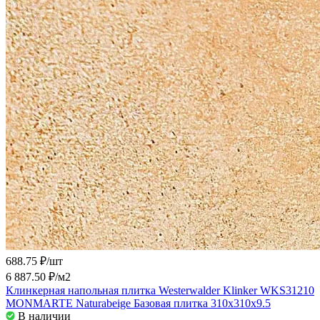
688.75 ₽/
шт
6 887.50 ₽/
м2
Клинкерная напольная плитка Westerwalder Klinker WKS31210
MONMARTE Naturabeige Базовая плитка 310x310x9.5
В наличии